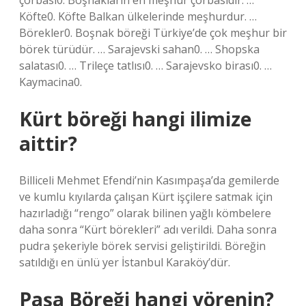
çorbası0. Boşnakların en meşhur çorbasıdır. …
Köfte0. Köfte Balkan ülkelerinde meşhurdur. …
Börekler0. Boşnak böreği Türkiye’de çok meşhur bir
börek türüdür. … Sarajevski sahan0. … Shopska
salatası0. … Trileçe tatlısı0. … Sarajevsko birası0. …
Kaymacina0.
Kürt böreği hangi ilimize
aittir?
Billiceli Mehmet Efendi’nin Kasımpaşa’da gemilerde
ve kumlu kıyılarda çalışan Kürt işçilere satmak için
hazırladığı “rengo” olarak bilinen yağlı kömbelere
daha sonra “Kürt börekleri” adı verildi. Daha sonra
pudra şekeriyle börek servisi geliştirildi. Böreğin
satıldığı en ünlü yer İstanbul Karaköy’dür.
Paşa Böreği hangi yörenin?