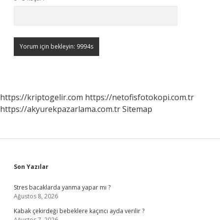
https://kriptogelir.com
https://netofisfotokopi.com.tr
https://akyurekpazarlama.com.tr
Sitemap
Sidebar
Son Yazılar
Stres bacaklarda yanma yapar mı ?
Ağustos 8, 2026
Kabak çekirdeği bebeklere kaçıncı ayda verilir ?
Ağustos 7, 2026