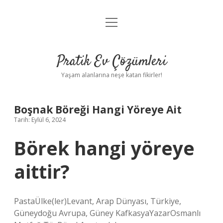
menüyü
Anasayfa
aç
Gizlilik Politikası
Pratik Ev Çözümleri
Yasal Uyarı
Yaşam alanlarına neşe katan fikirler!
Hakkımızda
Boşnak Böreği Hangi Yöreye Ait
Tarih: Eylül 6, 2024
Börek hangi yöreye
aittir?
PastaÜlke(ler)Levant, Arap Dünyası, Türkiye,
Güneydoğu Avrupa, Güney KafkasyaYazarOsmanlı