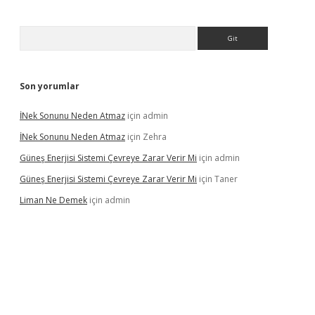
Arama
Son yorumlar
İNek Sonunu Neden Atmaz
için
admin
İNek Sonunu Neden Atmaz
için
Zehra
Güneş Enerjisi Sistemi Çevreye Zarar Verir Mi
için
admin
Güneş Enerjisi Sistemi Çevreye Zarar Verir Mi
için
Taner
Liman Ne Demek
için
admin
is sitesi
betexper.xyz
betci giriş
https://betci.bet/
betci giriş
bet