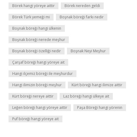
Börek hangi yöreye aittir
Börek nereden geldi
Börek Türk yemeği mi
Boşnak böreği farkı nedir
Boşnak böreği hangi ülkenin
Boşnak böreği nerede meşhur
Boşnak böreği özelliği nedir
Boşnak Neyi Meşhur
Çarşaf böreği hangi yöreye ait
Hangi ilçemiz böreği ile meşhurdur
Hangi ilimizin böreği meşhur
Kürt böreği hangi ilimize aittir
Kürt böreği nereye aittir
Laz böreği hangi ülkeye ait
Leğen böreği hangi yöreye aittir
Paşa Böreği hangi yörenin
Puf böreği hangi yöreye ait