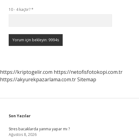
10 - 4 kaçtır?
*
https://kriptogelir.com
https://netofisfotokopi.com.tr
https://akyurekpazarlama.com.tr
Sitemap
Sidebar
Son Yazılar
Stres bacaklarda yanma yapar mı ?
Ağustos 8, 2026