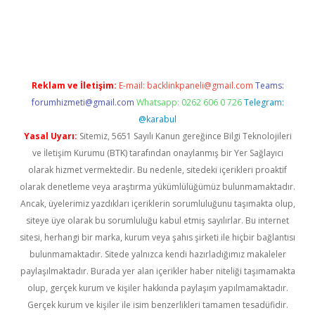
is sitesi
betexper.xyz
betci giriş
https://betci.bet/
betci giriş
be
Reklam ve İletişim:
E-mail:
backlinkpaneli@gmail.com
Teams:
forumhizmeti@gmail.com
Whatsapp: 0262 606 0 726
Telegram:
@karabul
Yasal Uyarı:
Sitemiz, 5651 Sayılı Kanun gereğince Bilgi Teknolojileri
ve İletişim Kurumu (BTK) tarafından onaylanmış bir Yer Sağlayıcı
olarak hizmet vermektedir. Bu nedenle, sitedeki içerikleri proaktif
olarak denetleme veya araştırma yükümlülüğümüz bulunmamaktadır.
Ancak, üyelerimiz yazdıkları içeriklerin sorumluluğunu taşımakta olup,
siteye üye olarak bu sorumluluğu kabul etmiş sayılırlar. Bu internet
sitesi, herhangi bir marka, kurum veya şahıs şirketi ile hiçbir bağlantısı
bulunmamaktadır. Sitede yalnızca kendi hazırladığımız makaleler
paylaşılmaktadır. Burada yer alan içerikler haber niteliği taşımamakta
olup, gerçek kurum ve kişiler hakkında paylaşım yapılmamaktadır.
Gerçek kurum ve kişiler ile isim benzerlikleri tamamen tesadüfidir.