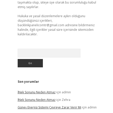
taşımakta olup, siteye üye olarak bu sorumluluğu kabul
etmiş sayılırlar.
Hukuka ve yasal düzenlemelere aykırı olduğunu
düşündüğünüz içerikleri,
backlinkpanelicomtr@gmail.com
adresine bildirmeniz
halinde, ilgili içerikler yasal süre içerisinde sitemizden
kaldırılacaktır.
Arama
Son yorumlar
İNek Sonunu Neden Atmaz
için
admin
İNek Sonunu Neden Atmaz
için
Zehra
Güneş Enerjisi Sistemi Çevreye Zarar Verir Mi
için
admin