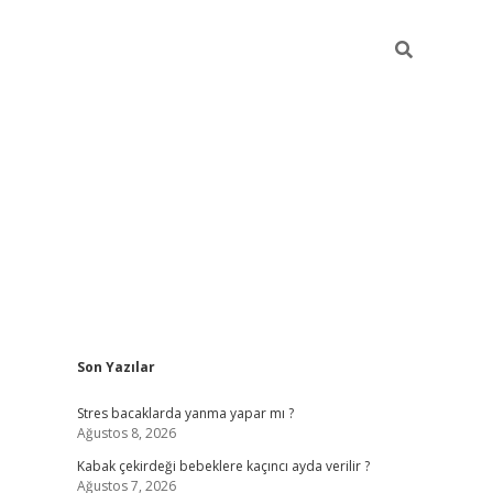
Sidebar
Son Yazılar
ilbet mobil giriş
piabellacasino giriş
vdcas
Stres bacaklarda yanma yapar mı ?
Ağustos 8, 2026
Kabak çekirdeği bebeklere kaçıncı ayda verilir ?
Ağustos 7, 2026