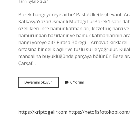
Tarih: Eylül 6, 2024
Börek hangi yöreye aittir? PastaÜlke(ler)Levant, 
KafkasyaYazarOsmanlı MutfağıTürBörek1 satır daha
özellikleri ince hamur katmanları, lezzetli iç harcı
hamurundan hazırlanır ve hamur katmanlarının arasın
hangi yöreye ait? Pırasa Böreği – Arnavut kırklareli
ortasına bir delik açılır ve tuzlu su ile yoğrulur. 
mandalina büyüklüğünde parçaya bölünür. Beze aralık
Çarşaf…
Boşnak
Devamını okuyun
6 Yorum
Böreği
Hangi
Yöreye
Ait
https://kriptogelir.com
https://netofisfotokopi.com.