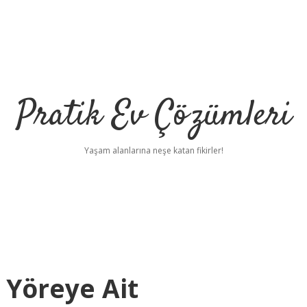
Pratik Ev Çözümleri
Yaşam alanlarına neşe katan fikirler!
 Yöreye Ait