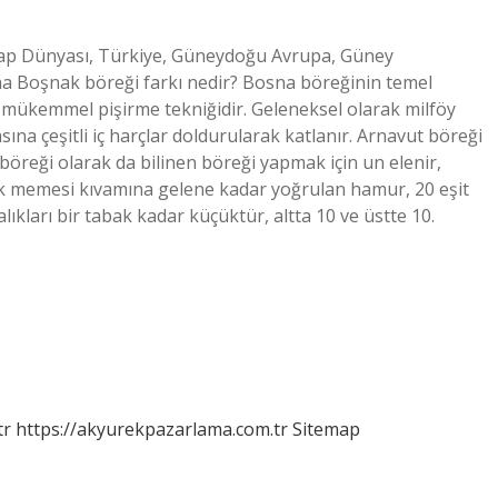
Arap Dünyası, Türkiye, Güneydoğu Avrupa, Güney
 Boşnak böreği farkı nedir? Bosna böreğinin temel
 ve mükemmel pişirme tekniğidir. Geleneksel olarak milföy
a çeşitli iç harçlar doldurularak katlanır. Arnavut böreği
 böreği olarak da bilinen böreği yapmak için un elenir,
Kulak memesi kıvamına gelene kadar yoğrulan hamur, 20 eşit
ları bir tabak kadar küçüktür, altta 10 ve üstte 10.
tr
https://akyurekpazarlama.com.tr
Sitemap