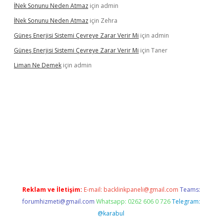
İNek Sonunu Neden Atmaz
için
admin
İNek Sonunu Neden Atmaz
için
Zehra
Güneş Enerjisi Sistemi Çevreye Zarar Verir Mi
için
admin
Güneş Enerjisi Sistemi Çevreye Zarar Verir Mi
için
Taner
Liman Ne Demek
için
admin
bahis sitesi
betexper.xyz
betci giriş
https://betci.bet/
betci giri
Reklam ve İletişim:
E-mail:
backlinkpaneli@gmail.com
Teams:
forumhizmeti@gmail.com
Whatsapp: 0262 606 0 726
Telegram:
@karabul