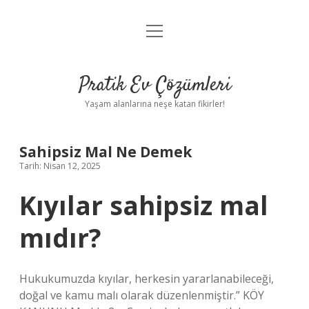
menüyü
Anasayfa
aç
Gizlilik Politikası
Pratik Ev Çözümleri
Yasal Uyarı
Yaşam alanlarına neşe katan fikirler!
Hakkımızda
Sahipsiz Mal Ne Demek
Tarih: Nisan 12, 2025
Kıyılar sahipsiz mal
mıdır?
Hukukumuzda kıyılar, herkesin yararlanabileceği,
doğal ve kamu malı olarak düzenlenmiştir.” KÖY