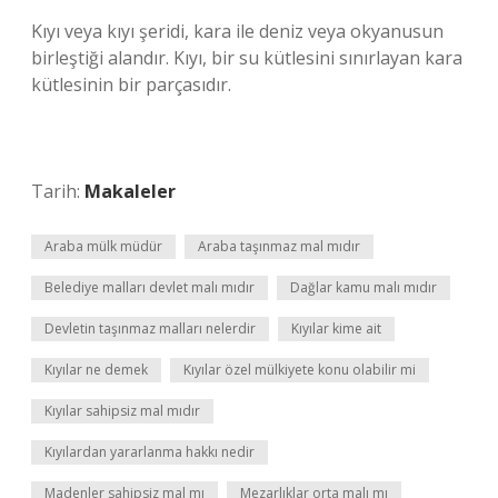
Kıyı veya kıyı şeridi, kara ile deniz veya okyanusun
birleştiği alandır. Kıyı, bir su kütlesini sınırlayan kara
kütlesinin bir parçasıdır.
Tarih:
Makaleler
Araba mülk müdür
Araba taşınmaz mal mıdır
Belediye malları devlet malı mıdır
Dağlar kamu malı mıdır
Devletin taşınmaz malları nelerdir
Kıyılar kime ait
Kıyılar ne demek
Kıyılar özel mülkiyete konu olabilir mi
Kıyılar sahipsiz mal mıdır
Kıyılardan yararlanma hakkı nedir
Madenler sahipsiz mal mı
Mezarlıklar orta malı mı