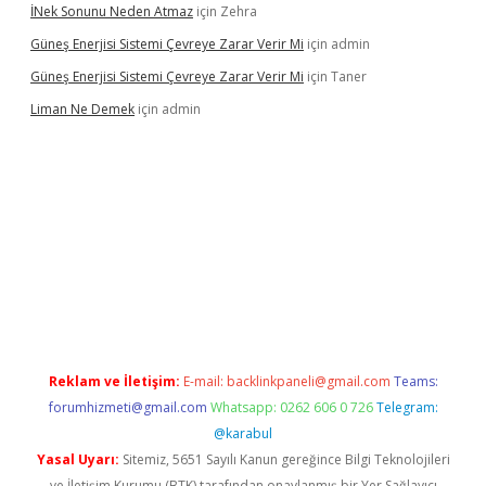
İNek Sonunu Neden Atmaz
için
Zehra
Güneş Enerjisi Sistemi Çevreye Zarar Verir Mi
için
admin
Güneş Enerjisi Sistemi Çevreye Zarar Verir Mi
için
Taner
Liman Ne Demek
için
admin
iriş
vdcasino bahis sitesi
betexper.xyz
betci giriş
https://betci.
Reklam ve İletişim:
E-mail:
backlinkpaneli@gmail.com
Teams:
forumhizmeti@gmail.com
Whatsapp: 0262 606 0 726
Telegram:
@karabul
Yasal Uyarı:
Sitemiz, 5651 Sayılı Kanun gereğince Bilgi Teknolojileri
ve İletişim Kurumu (BTK) tarafından onaylanmış bir Yer Sağlayıcı