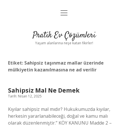
menüyü
Anasayfa
aç
Gizlilik Politikası
Pratik Ev Çözümleri
Yasal Uyarı
Yaşam alanlarına neşe katan fikirler!
Hakkımızda
Etiket:
Sahipsiz taşınmaz mallar üzerinde
mülkiyetin kazanılmasına ne ad verilir
Sahipsiz Mal Ne Demek
Tarih: Nisan 12, 2025
Kıyılar sahipsiz mal mıdır? Hukukumuzda kıyılar,
herkesin yararlanabileceği, doğal ve kamu malı
olarak düzenlenmiştir.” KÖY KANUNU Madde 2 –