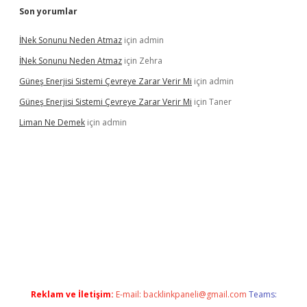
Son yorumlar
İNek Sonunu Neden Atmaz
için
admin
İNek Sonunu Neden Atmaz
için
Zehra
Güneş Enerjisi Sistemi Çevreye Zarar Verir Mi
için
admin
Güneş Enerjisi Sistemi Çevreye Zarar Verir Mi
için
Taner
Liman Ne Demek
için
admin
bahis sitesi
betexper.xyz
betci giriş
https://betci.bet/
betci giri
Reklam ve İletişim:
E-mail:
backlinkpaneli@gmail.com
Teams: