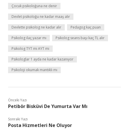
Çocuk psikoloğuna ne denir
Devlet psikoloğu ne kadar maaş alır
Devlette psikolog ne kadar alır
Pedagog kaç puan
Psikolog ilaç yazar mı
Psikolog seans başı kaç TL alır
Psikolog TYT mi AYT mi
Psikologlar 1 ayda ne kadar kazanıyor
Psikoloji okumak mantıklı mı
Önceki Yazı
Petibör Bisküvi De Yumurta Var Mı
Sonraki Yazı
Posta Hizmetleri Ne Oluyor