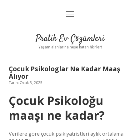
menüyü
Anasayfa
aç
Gizlilik Politikası
Pratik Ev Çözümleri
Yasal Uyarı
Yaşam alanlarına neşe katan fikirler!
Hakkımızda
Çocuk Psikologlar Ne Kadar Maaş
Alıyor
Tarih: Ocak 3, 2025
Çocuk Psikoloğu
maaşı ne kadar?
Verilere göre çocuk psikiyatristleri aylık ortalama