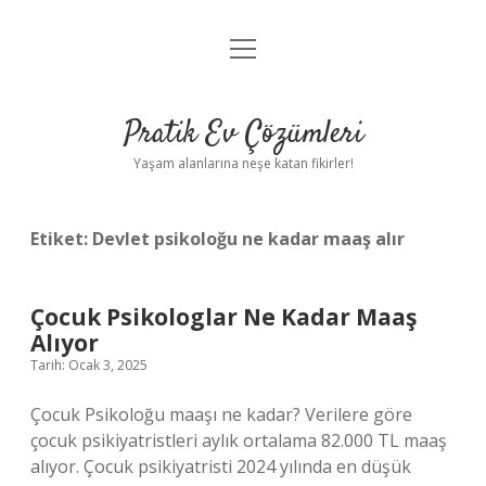
menüyü
Anasayfa
aç
Gizlilik Politikası
Pratik Ev Çözümleri
Yasal Uyarı
Yaşam alanlarına neşe katan fikirler!
Hakkımızda
Etiket:
Devlet psikoloğu ne kadar maaş alır
Çocuk Psikologlar Ne Kadar Maaş
Alıyor
Tarih: Ocak 3, 2025
Çocuk Psikoloğu maaşı ne kadar? Verilere göre
çocuk psikiyatristleri aylık ortalama 82.000 TL maaş
alıyor. Çocuk psikiyatristi 2024 yılında en düşük