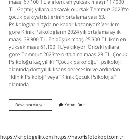
maaşı 67.100 TL alırken, en yüksek maaşı 117.000
TL. Geçmiş yıllara bakacak olursak Temmuz 2023’te
çocuk psikiyatristlerinin ortalama yaşı 63.
Psikologlar 1 ayda ne kadar kazanıyor? Verilere
göre Klinik Psikologların 2024 yılı ortalama aylık
maaşı 38.900 TL. En düşük maaş 25.300 TL iken en
yüksek maaş 61.100 TL’ye çıkıyor. Önceki yıllara
göre Temmuz 2023’te ortalama maaş 29 TL. Çocuk
Psikoloğu kaç yıllık? “Çocuk psikoloğu”, psikoloji
alanında dört yıllık lisans derecesini ve ardından
“Klinik Psikoloji” veya “Klinik Çocuk Psikolojisi”
alanında…
Çocuk
Devamını okuyun
Yorum Bırak
Psikologlar
Ne
Kadar
Maaş
Alıyor
https://kriptogelir.com
https://netofisfotokopi.com.tr