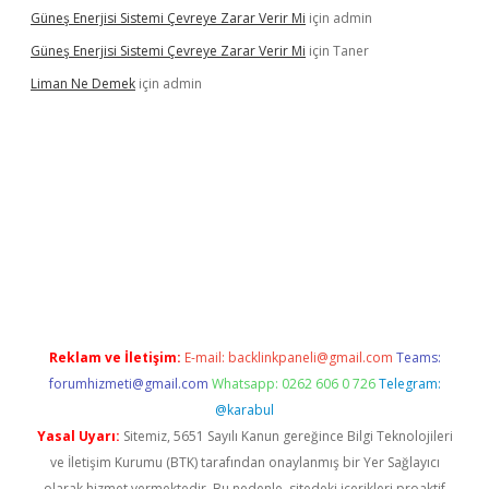
Güneş Enerjisi Sistemi Çevreye Zarar Verir Mi
için
admin
Güneş Enerjisi Sistemi Çevreye Zarar Verir Mi
için
Taner
Liman Ne Demek
için
admin
iriş
vdcasino bahis sitesi
betexper.xyz
betci giriş
https://betci.
Reklam ve İletişim:
E-mail:
backlinkpaneli@gmail.com
Teams:
forumhizmeti@gmail.com
Whatsapp: 0262 606 0 726
Telegram:
@karabul
Yasal Uyarı:
Sitemiz, 5651 Sayılı Kanun gereğince Bilgi Teknolojileri
ve İletişim Kurumu (BTK) tarafından onaylanmış bir Yer Sağlayıcı
olarak hizmet vermektedir. Bu nedenle, sitedeki içerikleri proaktif