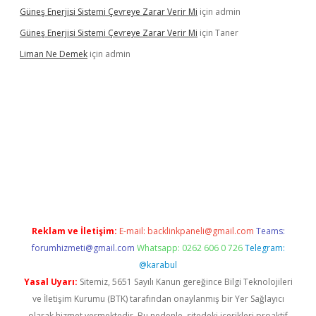
Güneş Enerjisi Sistemi Çevreye Zarar Verir Mi
için
admin
Güneş Enerjisi Sistemi Çevreye Zarar Verir Mi
için
Taner
Liman Ne Demek
için
admin
iriş
vdcasino bahis sitesi
betexper.xyz
betci giriş
https://betci.
Reklam ve İletişim:
E-mail:
backlinkpaneli@gmail.com
Teams:
forumhizmeti@gmail.com
Whatsapp: 0262 606 0 726
Telegram:
@karabul
Yasal Uyarı:
Sitemiz, 5651 Sayılı Kanun gereğince Bilgi Teknolojileri
ve İletişim Kurumu (BTK) tarafından onaylanmış bir Yer Sağlayıcı
olarak hizmet vermektedir. Bu nedenle, sitedeki içerikleri proaktif