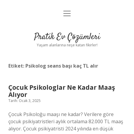
menüyü
Anasayfa
aç
Gizlilik Politikası
Pratik Ev Çözümleri
Yasal Uyarı
Yaşam alanlarına neşe katan fikirler!
Hakkımızda
Etiket:
Psikolog seans başı kaç TL alır
Çocuk Psikologlar Ne Kadar Maaş
Alıyor
Tarih: Ocak 3, 2025
Çocuk Psikoloğu maaşı ne kadar? Verilere göre
çocuk psikiyatristleri aylık ortalama 82.000 TL maaş
alıyor. Çocuk psikiyatristi 2024 yılında en düşük