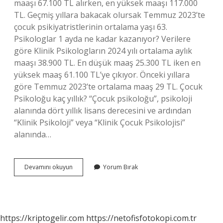
maaşı 67.100 TL alırken, en yüksek maaşı 117.000
TL. Geçmiş yıllara bakacak olursak Temmuz 2023’te
çocuk psikiyatristlerinin ortalama yaşı 63.
Psikologlar 1 ayda ne kadar kazanıyor? Verilere
göre Klinik Psikologların 2024 yılı ortalama aylık
maaşı 38.900 TL. En düşük maaş 25.300 TL iken en
yüksek maaş 61.100 TL’ye çıkıyor. Önceki yıllara
göre Temmuz 2023’te ortalama maaş 29 TL. Çocuk
Psikoloğu kaç yıllık? “Çocuk psikoloğu”, psikoloji
alanında dört yıllık lisans derecesini ve ardından
“Klinik Psikoloji” veya “Klinik Çocuk Psikolojisi”
alanında…
Çocuk
Devamını okuyun
Yorum Bırak
Psikologlar
Ne
Kadar
Maaş
Alıyor
https://kriptogelir.com
https://netofisfotokopi.com.tr