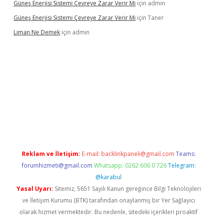
Güneş Enerjisi Sistemi Çevreye Zarar Verir Mi
için
admin
Güneş Enerjisi Sistemi Çevreye Zarar Verir Mi
için
Taner
Liman Ne Demek
için
admin
bahis sitesi
betexper.xyz
betci giriş
https://betci.bet/
betci giri
Reklam ve İletişim:
E-mail:
backlinkpaneli@gmail.com
Teams:
forumhizmeti@gmail.com
Whatsapp: 0262 606 0 726
Telegram:
@karabul
Yasal Uyarı:
Sitemiz, 5651 Sayılı Kanun gereğince Bilgi Teknolojileri
ve İletişim Kurumu (BTK) tarafından onaylanmış bir Yer Sağlayıcı
olarak hizmet vermektedir. Bu nedenle, sitedeki içerikleri proaktif