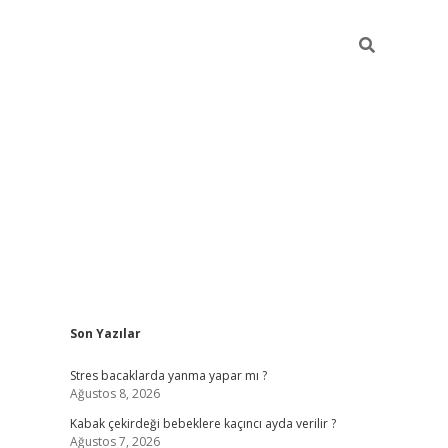
Sidebar
Son Yazılar
ilbet mobil giriş
piabellacasino giriş
vdcas
Stres bacaklarda yanma yapar mı ?
Ağustos 8, 2026
Kabak çekirdeği bebeklere kaçıncı ayda verilir ?
Ağustos 7, 2026