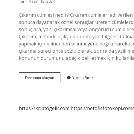
Tarih: Kasım 12, 2024
Çıkarım cumlesi nedir? Çıkarım cümleleri adı verilen c
sonuca dayanarak öznel sonuçlar üreten cümlelerdir
sonuçlara, yani çıkarımsal veya öngörücü cümlelere
Çıkarım, metinde açıkça bulunmayan bilgileri bulma
yapmak için bilinenden bilinmeyene doğru hareket ed
çıkarma süreci önce sözlü olarak, sonra da yazılı meti
konunun durumunu apaçık belli etmek için kullanıla
Çıkarım
Devamını okuyun
Yorum Bırak
Cümlesi
Nedir
Ve
Örnekleri
https://kriptogelir.com
https://netofisfotokopi.com.