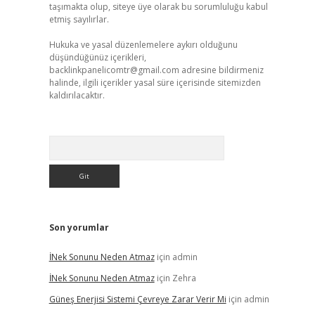
taşımakta olup, siteye üye olarak bu sorumluluğu kabul
etmiş sayılırlar.
Hukuka ve yasal düzenlemelere aykırı olduğunu
düşündüğünüz içerikleri,
backlinkpanelicomtr@gmail.com
adresine bildirmeniz
halinde, ilgili içerikler yasal süre içerisinde sitemizden
kaldırılacaktır.
Arama
Son yorumlar
İNek Sonunu Neden Atmaz
için
admin
İNek Sonunu Neden Atmaz
için
Zehra
Güneş Enerjisi Sistemi Çevreye Zarar Verir Mi
için
admin