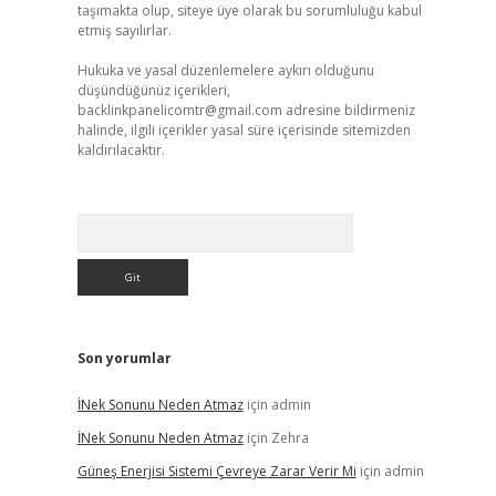
taşımakta olup, siteye üye olarak bu sorumluluğu kabul
etmiş sayılırlar.
Hukuka ve yasal düzenlemelere aykırı olduğunu
düşündüğünüz içerikleri,
backlinkpanelicomtr@gmail.com
adresine bildirmeniz
halinde, ilgili içerikler yasal süre içerisinde sitemizden
kaldırılacaktır.
Arama
Son yorumlar
İNek Sonunu Neden Atmaz
için
admin
İNek Sonunu Neden Atmaz
için
Zehra
Güneş Enerjisi Sistemi Çevreye Zarar Verir Mi
için
admin