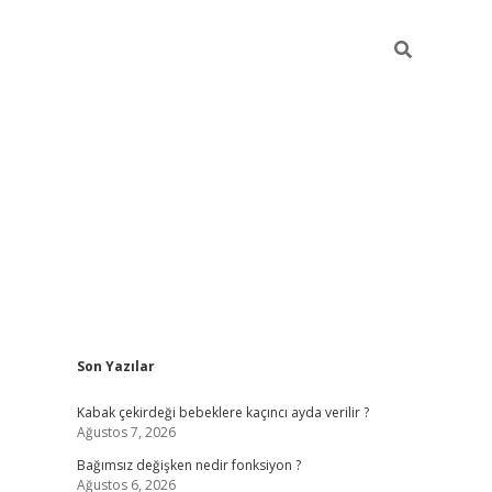
Sidebar
Son Yazılar
ilbet mobil giriş
piabellacasino giriş
vdcas
Kabak çekirdeği bebeklere kaçıncı ayda verilir ?
Ağustos 7, 2026
Bağımsız değişken nedir fonksiyon ?
Ağustos 6, 2026