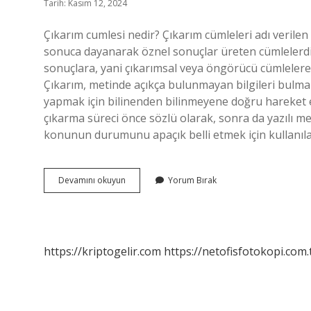
Tarih: Kasım 12, 2024
Çıkarım cumlesi nedir? Çıkarım cümleleri adı verilen c
sonuca dayanarak öznel sonuçlar üreten cümlelerdir
sonuçlara, yani çıkarımsal veya öngörücü cümlelere
Çıkarım, metinde açıkça bulunmayan bilgileri bulma
yapmak için bilinenden bilinmeyene doğru hareket ed
çıkarma süreci önce sözlü olarak, sonra da yazılı meti
konunun durumunu apaçık belli etmek için kullanıla
Çıkarım
Devamını okuyun
Yorum Bırak
Cümlesi
Nedir
Ve
Örnekleri
https://kriptogelir.com
https://netofisfotokopi.com.