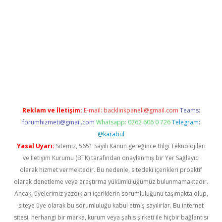
 bahis sitesi
betexper.xyz
betci giriş
https://betci.bet/
betci gir
Reklam ve İletişim:
E-mail:
backlinkpaneli@gmail.com
Teams:
forumhizmeti@gmail.com
Whatsapp: 0262 606 0 726
Telegram:
@karabul
Yasal Uyarı:
Sitemiz, 5651 Sayılı Kanun gereğince Bilgi Teknolojileri
ve İletişim Kurumu (BTK) tarafından onaylanmış bir Yer Sağlayıcı
olarak hizmet vermektedir. Bu nedenle, sitedeki içerikleri proaktif
olarak denetleme veya araştırma yükümlülüğümüz bulunmamaktadır.
Ancak, üyelerimiz yazdıkları içeriklerin sorumluluğunu taşımakta olup,
siteye üye olarak bu sorumluluğu kabul etmiş sayılırlar. Bu internet
sitesi, herhangi bir marka, kurum veya şahıs şirketi ile hiçbir bağlantısı