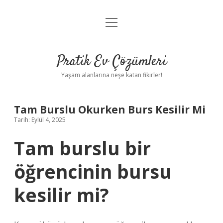
menüyü
Anasayfa
aç
Gizlilik Politikası
Pratik Ev Çözümleri
Yasal Uyarı
Yaşam alanlarına neşe katan fikirler!
Hakkımızda
Tam Burslu Okurken Burs Kesilir Mi
Tarih: Eylül 4, 2025
Tam burslu bir
öğrencinin bursu
kesilir mi?