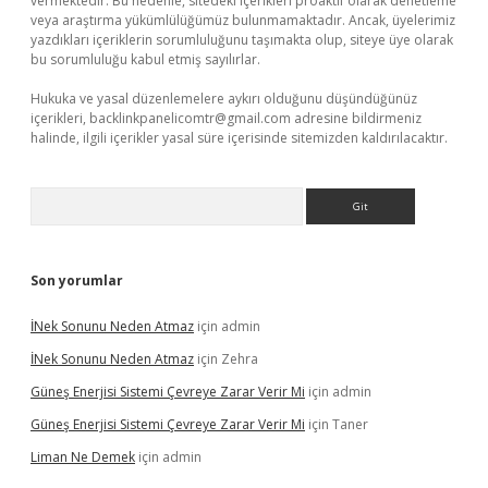
vermektedir. Bu nedenle, sitedeki içerikleri proaktif olarak denetleme
veya araştırma yükümlülüğümüz bulunmamaktadır. Ancak, üyelerimiz
yazdıkları içeriklerin sorumluluğunu taşımakta olup, siteye üye olarak
bu sorumluluğu kabul etmiş sayılırlar.
Hukuka ve yasal düzenlemelere aykırı olduğunu düşündüğünüz
içerikleri,
backlinkpanelicomtr@gmail.com
adresine bildirmeniz
halinde, ilgili içerikler yasal süre içerisinde sitemizden kaldırılacaktır.
Arama
Son yorumlar
İNek Sonunu Neden Atmaz
için
admin
İNek Sonunu Neden Atmaz
için
Zehra
Güneş Enerjisi Sistemi Çevreye Zarar Verir Mi
için
admin
Güneş Enerjisi Sistemi Çevreye Zarar Verir Mi
için
Taner
Liman Ne Demek
için
admin