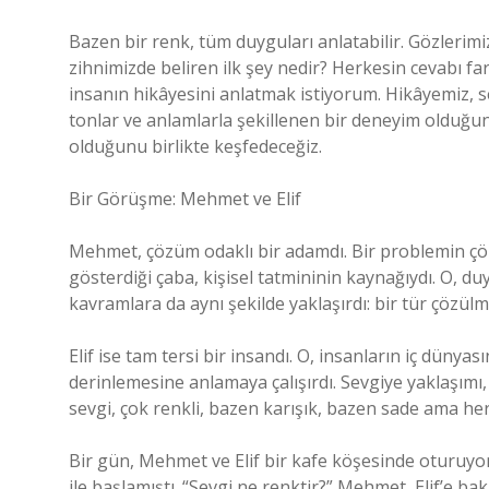
Bazen bir renk, tüm duyguları anlatabilir. Gözler
zihnimizde beliren ilk şey nedir? Herkesin cevabı far
insanın hikâyesini anlatmak istiyorum. Hikâyemiz, 
tonlar ve anlamlarla şekillenen bir deneyim olduğun
olduğunu birlikte keşfedeceğiz.
Bir Görüşme: Mehmet ve Elif
Mehmet, çözüm odaklı bir adamdı. Bir problemin çö
gösterdiği çaba, kişisel tatmininin kaynağıydı. O, duy
kavramlara da aynı şekilde yaklaşırdı: bir tür çözü
Elif ise tam tersi bir insandı. O, insanların iç dünya
derinlemesine anlamaya çalışırdı. Sevgiye yaklaşımı,
sevgi, çok renkli, bazen karışık, bazen sade ama he
Bir gün, Mehmet ve Elif bir kafe köşesinde oturuyor
ile başlamıştı. “Sevgi ne renktir?” Mehmet, Elif’e ba