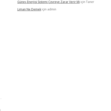
Güneş Enerjisi Sistemi Çevreye Zarar Verir Mi
için
Taner
Liman Ne Demek
için
admin
ı