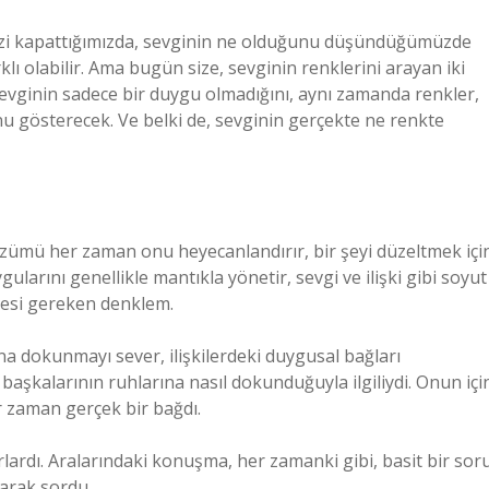
imizi kapattığımızda, sevginin ne olduğunu düşündüğümüzde
klı olabilir. Ama bugün size, sevginin renklerini arayan iki
sevginin sadece bir duygu olmadığını, aynı zamanda renkler,
u gösterecek. Ve belki de, sevginin gerçekte ne renkte
zümü her zaman onu heyecanlandırır, bir şeyi düzeltmek içi
gularını genellikle mantıkla yönetir, sevgi ve ilişki gibi soyut
lmesi gereken denklem.
sına dokunmayı sever, ilişkilerdeki duygusal bağları
 başkalarının ruhlarına nasıl dokunduğuyla ilgiliydi. Onun içi
r zaman gerçek bir bağdı.
lardı. Aralarındaki konuşma, her zamanki gibi, basit bir sor
karak sordu.