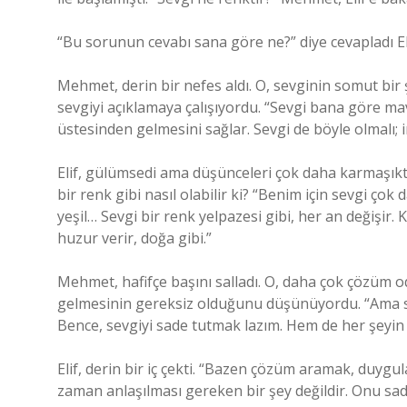
“Bu sorunun cevabı sana göre ne?” diye cevapladı El
Mehmet, derin bir nefes aldı. O, sevginin somut bi
sevgiyi açıklamaya çalışıyordu. “Sevgi bana göre mavid
üstesinden gelmesini sağlar. Sevgi de böyle olmalı; i
Elif, gülümsedi ama düşünceleri çok daha karmaşıktı
bir renk gibi nasıl olabilir ki? “Benim için sevgi çok 
yeşil… Sevgi bir renk yelpazesi gibi, her an değişir. Kı
huzur verir, doğa gibi.”
Mehmet, hafifçe başını salladı. O, daha çok çözüm o
gelmesinin gereksiz olduğunu düşünüyordu. “Ama s
Bence, sevgiyi sade tutmak lazım. Hem de her şeyin
Elif, derin bir iç çekti. “Bazen çözüm aramak, duygul
zaman anlaşılması gereken bir şey değildir. Onu sade