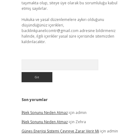
taşımakta olup, siteye üye olarak bu sorumluluğu kabul
etmiş sayılırlar.
Hukuka ve yasal düzenlemelere aykırı olduğunu
düşündüğünüz içerikleri,
backlinkpanelicomtr@gmail.com
adresine bildirmeniz
halinde, ilgili içerikler yasal süre içerisinde sitemizden
kaldırılacaktır.
Arama
Son yorumlar
İNek Sonunu Neden Atmaz
için
admin
İNek Sonunu Neden Atmaz
için
Zehra
Güneş Enerjisi Sistemi Çevreye Zarar Verir Mi
için
admin