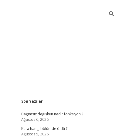
Sidebar
Son Yazılar
ilbet mobil giriş
piabellacasino giriş
vdcasino b
Bağımsız değişken nedir fonksiyon ?
Ağustos 6, 2026
Kara hangi bölümde öldü ?
Ağustos 5, 2026