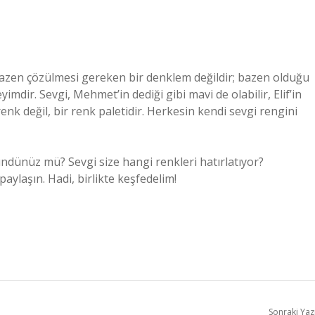
azen çözülmesi gereken bir denklem değildir; bazen olduğu
imdir. Sevgi, Mehmet’in dediği gibi mavi de olabilir, Elif’in
r renk değil, bir renk paletidir. Herkesin kendi sevgi rengini
şündünüz mü? Sevgi size hangi renkleri hatırlatıyor?
laşın. Hadi, birlikte keşfedelim!
Sonraki Yaz