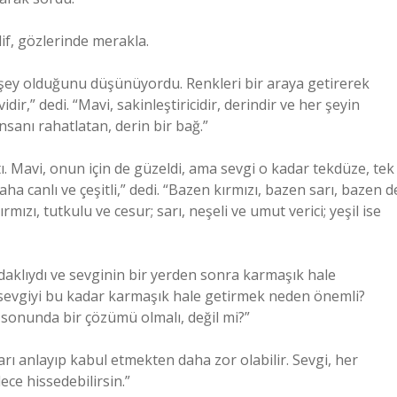
if, gözlerinde merakla.
r şey olduğunu düşünüyordu. Renkleri bir araya getirerek
ir,” dedi. “Mavi, sakinleştiricidir, derindir ve her şeyin
nsanı rahatlatan, derin bir bağ.”
. Mavi, onun için de güzeldi, ama sevgi o kadar tekdüze, tek
daha canlı ve çeşitli,” dedi. “Bazen kırmızı, bazen sarı, bazen d
rmızı, tutkulu ve cesur; sarı, neşeli ve umut verici; yeşil ise
daklıydı ve sevginin bir yerden sonra karmaşık hale
evgiyi bu kadar karmaşık hale getirmek neden önemli?
 sonunda bir çözümü olmalı, değil mi?”
arı anlayıp kabul etmekten daha zor olabilir. Sevgi, her
ce hissedebilirsin.”