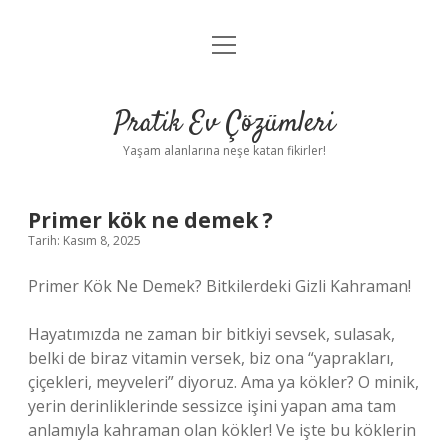
menüyü
Anasayfa
aç
Gizlilik Politikası
Pratik Ev Çözümleri
Yasal Uyarı
Yaşam alanlarına neşe katan fikirler!
Hakkımızda
Primer kök ne demek ?
Tarih: Kasım 8, 2025
Primer Kök Ne Demek? Bitkilerdeki Gizli Kahraman!
Hayatımızda ne zaman bir bitkiyi sevsek, sulasak,
belki de biraz vitamin versek, biz ona “yaprakları,
çiçekleri, meyveleri” diyoruz. Ama ya kökler? O minik,
yerin derinliklerinde sessizce işini yapan ama tam
anlamıyla kahraman olan kökler! Ve işte bu köklerin