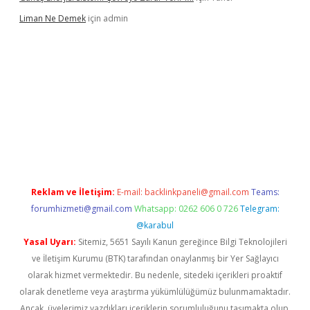
Liman Ne Demek
için
admin
ino bahis sitesi
betexper.xyz
betci giriş
https://betci.bet/
betci
Reklam ve İletişim:
E-mail:
backlinkpaneli@gmail.com
Teams:
forumhizmeti@gmail.com
Whatsapp: 0262 606 0 726
Telegram:
@karabul
Yasal Uyarı:
Sitemiz, 5651 Sayılı Kanun gereğince Bilgi Teknolojileri
ve İletişim Kurumu (BTK) tarafından onaylanmış bir Yer Sağlayıcı
olarak hizmet vermektedir. Bu nedenle, sitedeki içerikleri proaktif
olarak denetleme veya araştırma yükümlülüğümüz bulunmamaktadır.
Ancak, üyelerimiz yazdıkları içeriklerin sorumluluğunu taşımakta olup,