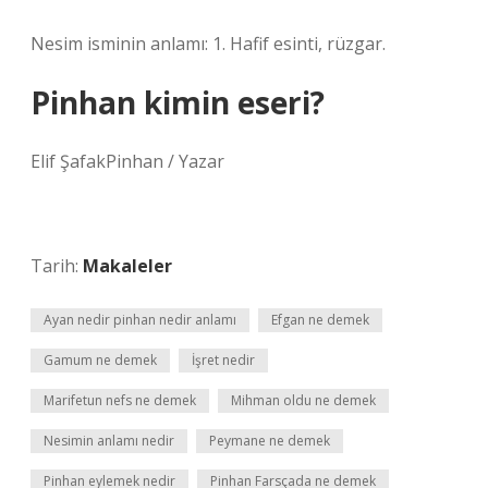
Nesim isminin anlamı: 1. Hafif esinti, rüzgar.
Pinhan kimin eseri?
Elif ŞafakPinhan / Yazar
Tarih:
Makaleler
Ayan nedir pinhan nedir anlamı
Efgan ne demek
Gamum ne demek
İşret nedir
Marifetun nefs ne demek
Mihman oldu ne demek
Nesimin anlamı nedir
Peymane ne demek
Pinhan eylemek nedir
Pinhan Farsçada ne demek