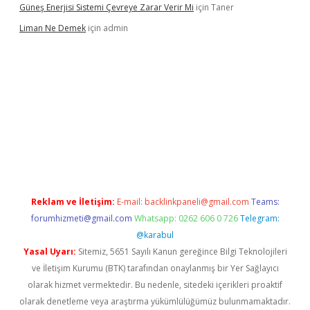
Güneş Enerjisi Sistemi Çevreye Zarar Verir Mi
için
Taner
Liman Ne Demek
için
admin
ino bahis sitesi
betexper.xyz
betci giriş
https://betci.bet/
betci
Reklam ve İletişim:
E-mail:
backlinkpaneli@gmail.com
Teams:
forumhizmeti@gmail.com
Whatsapp: 0262 606 0 726
Telegram:
@karabul
Yasal Uyarı:
Sitemiz, 5651 Sayılı Kanun gereğince Bilgi Teknolojileri
ve İletişim Kurumu (BTK) tarafından onaylanmış bir Yer Sağlayıcı
olarak hizmet vermektedir. Bu nedenle, sitedeki içerikleri proaktif
olarak denetleme veya araştırma yükümlülüğümüz bulunmamaktadır.