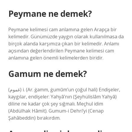
Peymane ne demek?
Peymane kelimesi cam anlamına gelen Arapça bir
kelimedir. Günümüzde yaygın olarak kullanılmasa da
birçok alanda karşımıza çıkan bir kelimedir. Anlamı
açısından değerlendirilen Peymane kelimesi cam
anlamına gelen önemli kelimelerden biridir.
Gamum ne demek?
(ﻏﻤﻮﻡ) i. (Ar. ġamm, ġumūm’un çoğul hali) Endişeler,
kaygılar, endişeler: Yahyâ’nın (Şeyhülislâm Yahyâ)
diline ne kadar çok şey sığmalı. Meçhul idim
(Abdülhak Hâmit). Gumum-i Dehri’yi (Cenap
Şahâbeddin) bırakırdım.