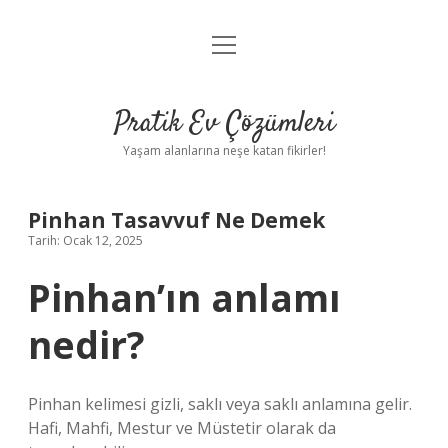
menüyü
Anasayfa
aç
Gizlilik Politikası
Pratik Ev Çözümleri
Yasal Uyarı
Yaşam alanlarına neşe katan fikirler!
Hakkımızda
Pinhan Tasavvuf Ne Demek
Tarih: Ocak 12, 2025
Pinhan’ın anlamı
nedir?
Pinhan kelimesi gizli, saklı veya saklı anlamına gelir.
Hafi, Mahfi, Mestur ve Müstetir olarak da