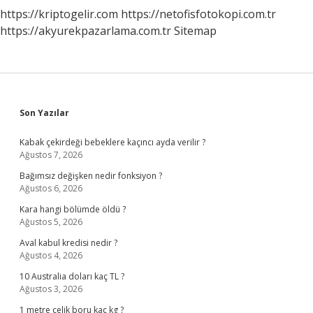
https://kriptogelir.com
https://netofisfotokopi.com.tr
https://akyurekpazarlama.com.tr
Sitemap
Sidebar
Son Yazılar
Kabak çekirdeği bebeklere kaçıncı ayda verilir ?
Ağustos 7, 2026
Bağımsız değişken nedir fonksiyon ?
Ağustos 6, 2026
Kara hangi bölümde öldü ?
Ağustos 5, 2026
Aval kabul kredisi nedir ?
Ağustos 4, 2026
10 Australia doları kaç TL ?
Ağustos 3, 2026
1 metre çelik boru kaç kg ?