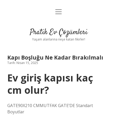
menüyü
Anasayfa
aç
Gizlilik Politikası
Pratik Ev Çözümleri
Yasal Uyarı
Yaşam alanlarına neşe katan fikirler!
Hakkımızda
Kapı Boşluğu Ne Kadar Bırakılmalı
Tarih: Nisan 15, 2025
Ev giriş kapısı kaç
cm olur?
GATE90X210 CMMUTFAK GATE’DE Standart
Boyutlar