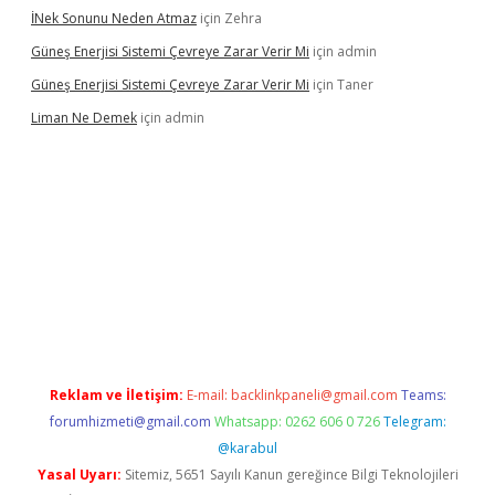
İNek Sonunu Neden Atmaz
için
Zehra
Güneş Enerjisi Sistemi Çevreye Zarar Verir Mi
için
admin
Güneş Enerjisi Sistemi Çevreye Zarar Verir Mi
için
Taner
Liman Ne Demek
için
admin
bahis sitesi
betexper.xyz
betci giriş
https://betci.bet/
betci giri
Reklam ve İletişim:
E-mail:
backlinkpaneli@gmail.com
Teams:
forumhizmeti@gmail.com
Whatsapp: 0262 606 0 726
Telegram:
@karabul
Yasal Uyarı:
Sitemiz, 5651 Sayılı Kanun gereğince Bilgi Teknolojileri