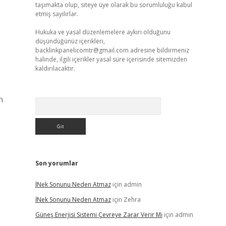
taşımakta olup, siteye üye olarak bu sorumluluğu kabul
etmiş sayılırlar.
Hukuka ve yasal düzenlemelere aykırı olduğunu
düşündüğünüz içerikleri,
backlinkpanelicomtr@gmail.com
adresine bildirmeniz
halinde, ilgili içerikler yasal süre içerisinde sitemizden
kaldırılacaktır.
n
Arama
Son yorumlar
İNek Sonunu Neden Atmaz
için
admin
İNek Sonunu Neden Atmaz
için
Zehra
Güneş Enerjisi Sistemi Çevreye Zarar Verir Mi
için
admin