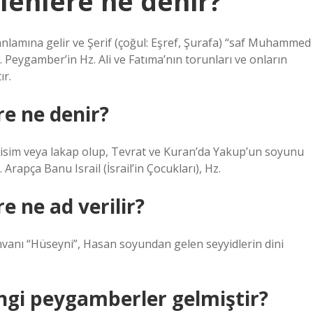
enlere ne denir?
k” anlamına gelir ve Şerif (çoğul: Eşref, Şurafa) “saf Muhammed
 Peygamber’in Hz. Ali ve Fatıma’nın torunları ve onların
ır.
e ne denir?
er isim veya lakap olup, Tevrat ve Kuran’da Yakup’un soyunu
. Arapça Banu Israil (İsrail’in Çocukları), Hz.
 ne ad verilir?
nvanı “Hüseyni”, Hasan soyundan gelen seyyidlerin dini
ngi peygamberler gelmiştir?