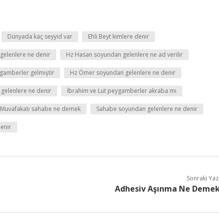
Dünyada kaç seyyid var
Ehli Beyt kimlere denir
gelenlere ne denir
Hz Hasan soyundan gelenlere ne ad verilir
gamberler gelmiştir
Hz Ömer soyundan gelenlere ne denir
gelenlere ne denir
İbrahim ve Lut peygamberler akraba mı
Muvafakatı sahabe ne demek
Sahabe soyundan gelenlere ne denir
denir
Sonraki Yaz
Adhesiv Aşınma Ne Deme