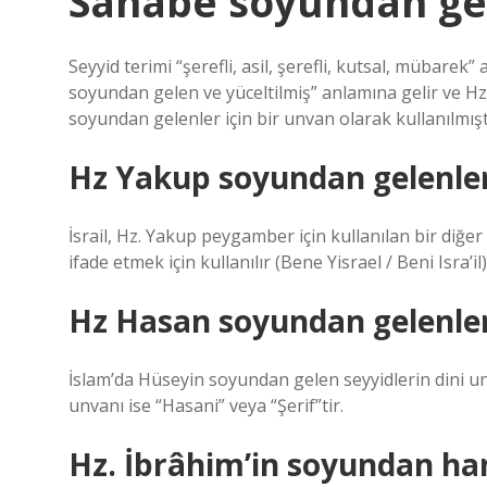
Sahabe soyundan gel
Seyyid terimi “şerefli, asil, şerefli, kutsal, mübare
soyundan gelen ve yüceltilmiş” anlamına gelir ve Hz.
soyundan gelenler için bir unvan olarak kullanılmışt
Hz Yakup soyundan gelenler
İsrail, Hz. Yakup peygamber için kullanılan bir diğ
ifade etmek için kullanılır (Bene Yisrael / Beni Isra’il)
Hz Hasan soyundan gelenlere
İslam’da Hüseyin soyundan gelen seyyidlerin dini u
unvanı ise “Hasani” veya “Şerif”tir.
Hz. İbrâhim’in soyundan ha