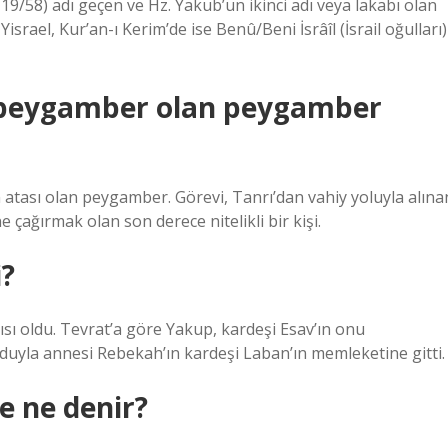
 19/58) adı geçen ve Hz. Yakub’un ikinci adı veya lakabı olan
srael, Kur’an-ı Kerim’de ise Benû/Beni İsrâîl (İsrail oğulları)
u peygamber olan peygamber
n atası olan peygamber. Görevi, Tanrı’dan vahiy yoluyla alına
e çağırmak olan son derece nitelikli bir kişi.
i?
sı oldu. Tevrat’a göre Yakup, kardeşi Esav’ın onu
uyla annesi Rebekah’ın kardeşi Laban’ın memleketine gitti.
 ne denir?