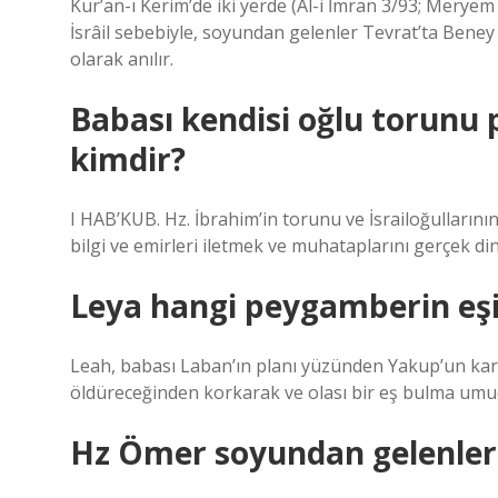
Kur’an-ı Kerim’de iki yerde (Âl-i İmran 3/93; Meryem
İsrâil sebebiyle, soyundan gelenler Tevrat’ta Beney Yi
olarak anılır.
Babası kendisi oğlu torun
kimdir?
I HAB’KUB. Hz. İbrahim’in torunu ve İsrailoğullarını
bilgi ve emirleri iletmek ve muhataplarını gerçek din
Leya hangi peygamberin eş
Leah, babası Laban’ın planı yüzünden Yakup’un karı
öldüreceğinden korkarak ve olası bir eş bulma umud
Hz Ömer soyundan gelenlere