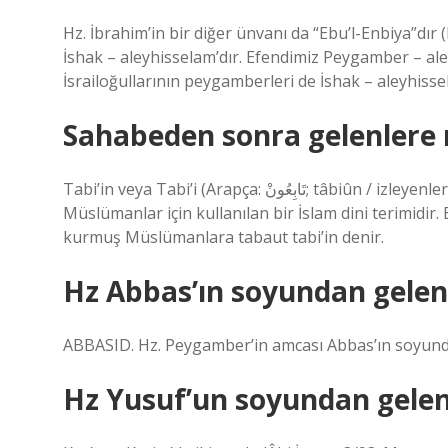
Hz. İbrahim’in bir diğer ünvanı da “Ebu’l-Enbiya”dır
İshak – aleyhisselam’dır. Efendimiz Peygamber – al
İsrailoğullarının peygamberleri de İshak – aleyhiss
Sahabeden sonra gelenlere 
Tabi’in veya Tabi’i (Arapça: تَابِعُونْ; tâbiûn / izleyenler) sahabeleri görmüş ve onlarla bir şekilde temas kurmuş
Müslümanlar için kullanılan bir İslam dini terimidir
kurmuş Müslümanlara tabaut tabi’in denir.
Hz Abbas’ın soyundan gelen
ABBASID. Hz. Peygamber’in amcası Abbas’ın soyun
Hz Yusuf’un soyundan gelen