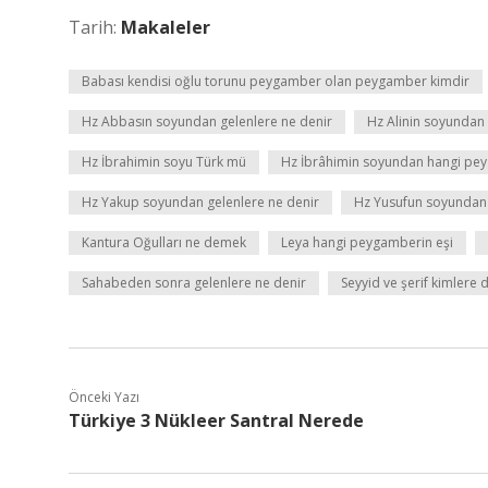
Tarih:
Makaleler
Babası kendisi oğlu torunu peygamber olan peygamber kimdir
Hz Abbasın soyundan gelenlere ne denir
Hz Alinin soyundan 
Hz İbrahimin soyu Türk mü
Hz İbrâhimin soyundan hangi pey
Hz Yakup soyundan gelenlere ne denir
Hz Yusufun soyundan 
Kantura Oğulları ne demek
Leya hangi peygamberin eşi
Sahabeden sonra gelenlere ne denir
Seyyid ve şerif kimlere 
Önceki Yazı
Türkiye 3 Nükleer Santral Nerede