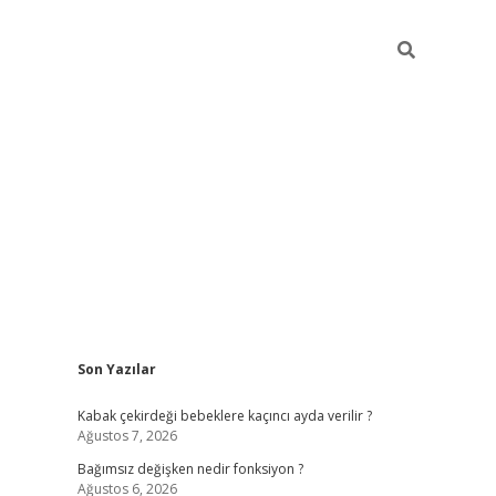
Sidebar
Son Yazılar
ilbet mobil giriş
piabellacasino giriş
vdcasino bahi
Kabak çekirdeği bebeklere kaçıncı ayda verilir ?
Ağustos 7, 2026
Bağımsız değişken nedir fonksiyon ?
Ağustos 6, 2026