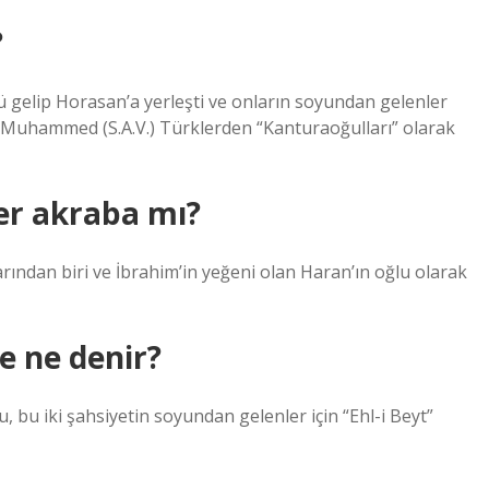
?
dü gelip Horasan’a yerleşti ve onların soyundan gelenler
. Muhammed (S.A.V.) Türklerden “Kanturaoğulları” olarak
er akraba mı?
arından biri ve İbrahim’in yeğeni olan Haran’ın oğlu olarak
 ne denir?
u, bu iki şahsiyetin soyundan gelenler için “Ehl-i Beyt”