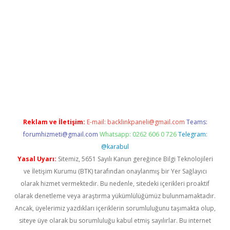
ino bahis sitesi
betexper.xyz
betci giriş
https://betci.bet/
betci
Reklam ve İletişim:
E-mail:
backlinkpaneli@gmail.com
Teams:
forumhizmeti@gmail.com
Whatsapp: 0262 606 0 726
Telegram:
@karabul
Yasal Uyarı:
Sitemiz, 5651 Sayılı Kanun gereğince Bilgi Teknolojileri
ve İletişim Kurumu (BTK) tarafından onaylanmış bir Yer Sağlayıcı
olarak hizmet vermektedir. Bu nedenle, sitedeki içerikleri proaktif
olarak denetleme veya araştırma yükümlülüğümüz bulunmamaktadır.
Ancak, üyelerimiz yazdıkları içeriklerin sorumluluğunu taşımakta olup,
siteye üye olarak bu sorumluluğu kabul etmiş sayılırlar. Bu internet