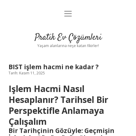
menüyü
Anasayfa
aç
Gizlilik Politikası
Pratik Ev Çözümleri
Yasal Uyarı
Yaşam alanlarına neşe katan fikirler!
Hakkımızda
BIST işlem hacmi ne kadar ?
Tarih: Kasım 11, 2025
Işlem Hacmi Nasıl
Hesaplanır? Tarihsel Bir
Perspektifle Anlamaya
Çalışalım
Bir Tarihçinin Gözüyle: Geçmişin