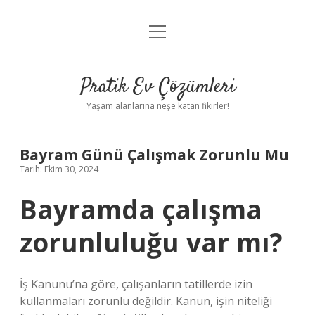
menüyü
Anasayfa
aç
Gizlilik Politikası
Pratik Ev Çözümleri
Yasal Uyarı
Yaşam alanlarına neşe katan fikirler!
Hakkımızda
Bayram Günü Çalışmak Zorunlu Mu
Tarih: Ekim 30, 2024
Bayramda çalışma
zorunluluğu var mı?
İş Kanunu’na göre, çalışanların tatillerde izin
kullanmaları zorunlu değildir. Kanun, işin niteliği