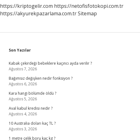
https://kriptogelir.com
https://netofisfotokopi.com.tr
https://akyurekpazarlama.com.tr
Sitemap
Sidebar
Son Yazılar
Kabak çekirdeği bebeklere kaçıncı ayda verilir ?
Ağustos 7, 2026
Bağımsız değişken nedir fonksiyon ?
Ağustos 6, 2026
Kara hangi bölümde öldü ?
Ağustos 5, 2026
Aval kabul kredisi nedir ?
Ağustos 4, 2026
10 Australia doları kaç TL ?
Ağustos 3, 2026
1 metre çelik boru kaç kg ?