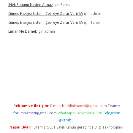
İNek Sonunu Neden Atmaz
için
Zehra
Güneş Enerjisi Sistemi Çevreye Zarar Verir Mi
için
admin
Güneş Enerjisi Sistemi Çevreye Zarar Verir Mi
için
Taner
Liman Ne Demek
için
admin
bahis sitesi
betexper.xyz
betci giriş
https://betci.bet/
betci giri
Reklam ve İletişim:
E-mail:
backlinkpaneli@gmail.com
Teams:
forumhizmeti@gmail.com
Whatsapp: 0262 606 0 726
Telegram:
@karabul
Yasal Uyarı:
Sitemiz, 5651 Sayılı Kanun gereğince Bilgi Teknolojileri