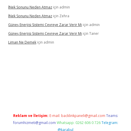
İNek Sonunu Neden Atmaz
için
admin
İNek Sonunu Neden Atmaz
için
Zehra
Güneş Enerjisi Sistemi Çevreye Zarar Verir Mi
için
admin
Güneş Enerjisi Sistemi Çevreye Zarar Verir Mi
için
Taner
Liman Ne Demek
için
admin
o bahis sitesi
betexper.xyz
betci giriş
https://betci.bet/
betci gi
Reklam ve İletişim:
E-mail:
backlinkpaneli@gmail.com
Teams:
forumhizmeti@gmail.com
Whatsapp: 0262 606 0 726
Telegram:
@karabul