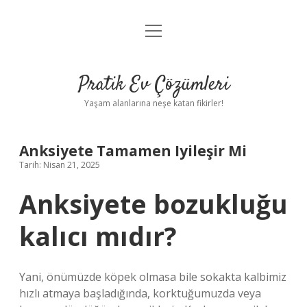
menüyü
Anasayfa
aç
Gizlilik Politikası
Pratik Ev Çözümleri
Yasal Uyarı
Yaşam alanlarına neşe katan fikirler!
Hakkımızda
Anksiyete Tamamen Iyileşir Mi
Tarih: Nisan 21, 2025
Anksiyete bozukluğu
kalıcı mıdır?
Yani, önümüzde köpek olmasa bile sokakta kalbimiz
hızlı atmaya başladığında, korktuğumuzda veya