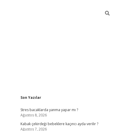
Sidebar
Son Yazılar
ilbet mobil giriş
piabellacasino giriş
vdcasino bah
Stres bacaklarda yanma yapar mı ?
Ağustos 8, 2026
Kabak çekirdeği bebeklere kaçıncı ayda verilir ?
Ağustos 7, 2026