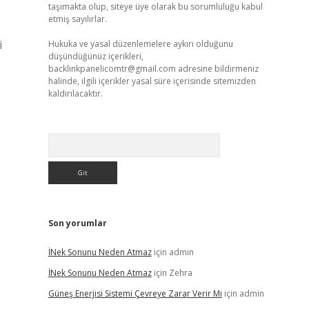
taşımakta olup, siteye üye olarak bu sorumluluğu kabul
etmiş sayılırlar.
i
Hukuka ve yasal düzenlemelere aykırı olduğunu
düşündüğünüz içerikleri,
backlinkpanelicomtr@gmail.com
adresine bildirmeniz
halinde, ilgili içerikler yasal süre içerisinde sitemizden
kaldırılacaktır.
Arama
Son yorumlar
İNek Sonunu Neden Atmaz
için
admin
İNek Sonunu Neden Atmaz
için
Zehra
Güneş Enerjisi Sistemi Çevreye Zarar Verir Mi
için
admin