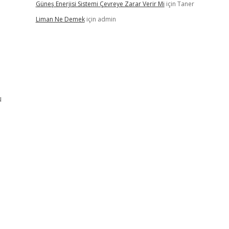
Güneş Enerjisi Sistemi Çevreye Zarar Verir Mi
için
Taner
Liman Ne Demek
için
admin
u