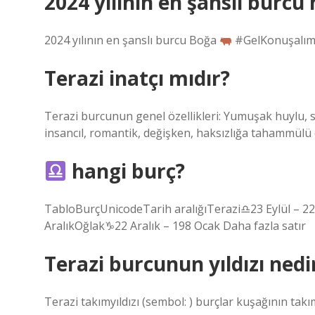
2024 yılının en şanslı burcu 
2024 yılının en şanslı burcu Boğa
#GelKonuşalım
Terazi inatçı mıdır?
Terazi burcunun genel özellikleri: Yumuşak huylu, sana
insancıl, romantik, değişken, haksızlığa tahammülü
hangi burç?
TabloBurçUnicodeTarih aralığıTerazi♎︎23 Eylül – 2
AralıkOğlak♑︎22 Aralık – 198 Ocak Daha fazla satır
Terazi burcunun yıldızı nedi
Terazi takımyıldızı (sembol: ) burçlar kuşağının takım