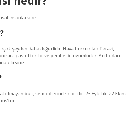
sı nedir?
sal insanlarsınız.
?
birçok şeyden daha değerlidir. Hava burcu olan Terazi,
yanı sıra pastel tonlar ve pembe de uyumludur. Bu tonları
nabilirsiniz.
?
sal olmayan burç sembollerinden biridir. 23 Eylül ile 22 Ekim
nüs’tür.