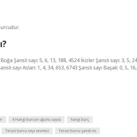
burcudur.
ı?
 Boğa Şanslı sayı: 5, 6, 13, 188, 4524 İkizler Şanslı sayı: 3, 5, 24
anslı sayı Aslan: 1, 4, 34, 653, 6743 Şanslı sayı Başak: 0, 5, 16,
or
4 Hangi burcun uğurlu sayısı
hangi burç
Terazi burcu neyi sevmez
Terazi burcu şanslı mı