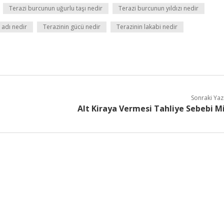
Terazi burcunun uğurlu taşı nedir
Terazi burcunun yıldızı nedir
 adı nedir
Terazinin gücü nedir
Terazinin lakabi nedir
Sonraki Yaz
Alt Kiraya Vermesi Tahliye Sebebi M