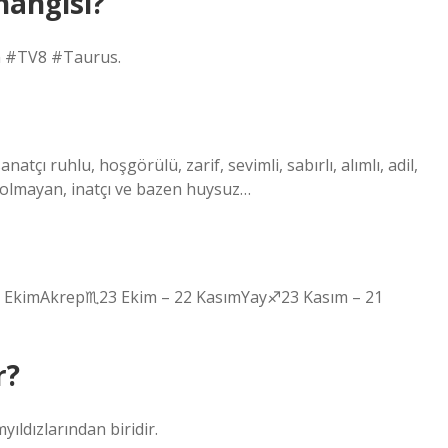
hangisi?
 #TV8 #Taurus.
tçı ruhlu, hoşgörülü, zarif, sevimli, sabırlı, alımlı, adil,
 olmayan, inatçı ve bazen huysuz…
2 EkimAkrep♏︎23 Ekim – 22 KasımYay♐︎23 Kasım – 21
r?
yıldızlarından biridir.