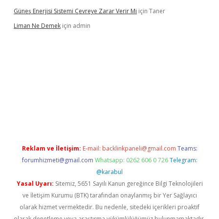
Güneş Enerjisi Sistemi Çevreye Zarar Verir Mi
için
Taner
Liman Ne Demek
için
admin
iriş
vdcasino bahis sitesi
betexper.xyz
betci giriş
https://betci.
Reklam ve İletişim:
E-mail:
backlinkpaneli@gmail.com
Teams:
forumhizmeti@gmail.com
Whatsapp: 0262 606 0 726
Telegram:
@karabul
Yasal Uyarı:
Sitemiz, 5651 Sayılı Kanun gereğince Bilgi Teknolojileri
ve İletişim Kurumu (BTK) tarafından onaylanmış bir Yer Sağlayıcı
olarak hizmet vermektedir. Bu nedenle, sitedeki içerikleri proaktif
olarak denetleme veya araştırma yükümlülüğümüz bulunmamaktadır.