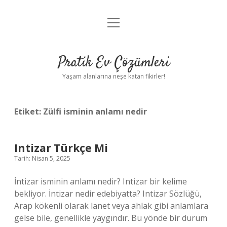
menüyü
Anasayfa
aç
Gizlilik Politikası
Pratik Ev Çözümleri
Yasal Uyarı
Yaşam alanlarına neşe katan fikirler!
Hakkımızda
Etiket:
Zülfi isminin anlamı nedir
Intizar Türkçe Mi
Tarih: Nisan 5, 2025
İntizar isminin anlamı nedir? Intizar bir kelime
bekliyor. İntizar nedir edebiyatta? Intizar Sözlüğü,
Arap kökenli olarak lanet veya ahlak gibi anlamlara
gelse bile, genellikle yaygındır. Bu yönde bir durum