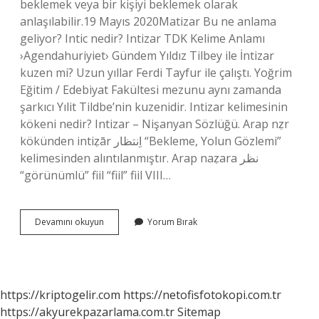
beklemek veya bir kişiyi beklemek olarak
anlaşılabilir.19 Mayıs 2020Matizar Bu ne anlama
geliyor? Intic nedir? Intizar TDK Kelime Anlamı
›Agendahuriyiet› Gündem Yıldız Tilbey ile İntizar
kuzen mi? Uzun yıllar Ferdi Tayfur ile çalıştı. Yoğrim
Eğitim / Edebiyat Fakültesi mezunu aynı zamanda
şarkıcı Yılit Tildbe’nin kuzenidir. Intizar kelimesinin
kökeni nedir? Intizar – Nişanyan Sözlüğü. Arap nẓr
kökünden intiẓār اِنتظار “Bekleme, Yolun Gözlemi”
kelimesinden alıntılanmıştır. Arap naẓara نظر
“görünümlü” fiil “fiil” fiil VIII…
Intizar
Devamını okuyun
Yorum Bırak
Türkçe
Mi
https://kriptogelir.com
https://netofisfotokopi.com.tr
https://akyurekpazarlama.com.tr
Sitemap