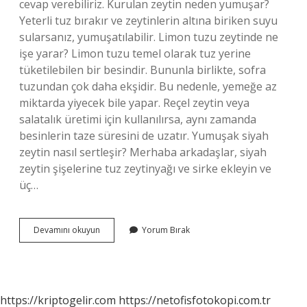
cevap verebiliriz. Kurulan zeytin neden yumuşar?
Yeterli tuz bırakır ve zeytinlerin altına biriken suyu
sularsanız, yumuşatılabilir. Limon tuzu zeytinde ne
işe yarar? Limon tuzu temel olarak tuz yerine
tüketilebilen bir besindir. Bununla birlikte, sofra
tuzundan çok daha ekşidir. Bu nedenle, yemeğe az
miktarda yiyecek bile yapar. Reçel zeytin veya
salatalık üretimi için kullanılırsa, aynı zamanda
besinlerin taze süresini de uzatır. Yumuşak siyah
zeytin nasıl sertleşir? Merhaba arkadaşlar, siyah
zeytin şişelerine tuz zeytinyağı ve sirke ekleyin ve
üç…
Zeytinin
Devamını okuyun
Yorum Bırak
Yumuşamaması
Için
Ne
Yapmak
Lazım
https://kriptogelir.com
https://netofisfotokopi.com.tr