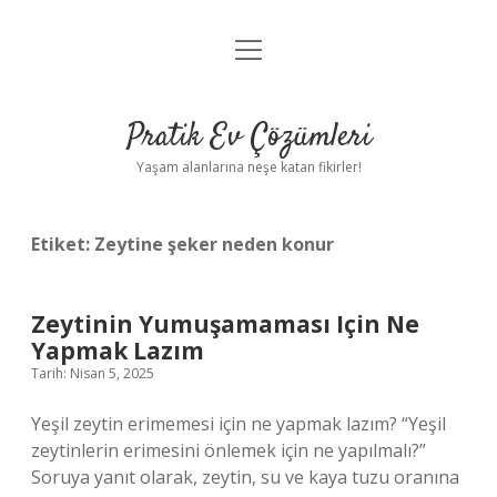
menüyü
Anasayfa
aç
Gizlilik Politikası
Pratik Ev Çözümleri
Yasal Uyarı
Yaşam alanlarına neşe katan fikirler!
Hakkımızda
Etiket:
Zeytine şeker neden konur
Zeytinin Yumuşamaması Için Ne
Yapmak Lazım
Tarih: Nisan 5, 2025
Yeşil zeytin erimemesi için ne yapmak lazım? “Yeşil
zeytinlerin erimesini önlemek için ne yapılmalı?”
Soruya yanıt olarak, zeytin, su ve kaya tuzu oranına