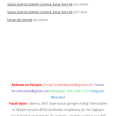
Güneş Enerjisi Sistemi Çevreye Zarar Verir Mi
için
admin
Güneş Enerjisi Sistemi Çevreye Zarar Verir Mi
için
Taner
Liman Ne Demek
için
admin
iriş
vdcasino bahis sitesi
betexper.xyz
betci giriş
https://betci.
Reklam ve İletişim:
E-mail:
backlinkpaneli@gmail.com
Teams:
forumhizmeti@gmail.com
Whatsapp: 0262 606 0 726
Telegram:
@karabul
Yasal Uyarı:
Sitemiz, 5651 Sayılı Kanun gereğince Bilgi Teknolojileri
ve İletişim Kurumu (BTK) tarafından onaylanmış bir Yer Sağlayıcı
olarak hizmet vermektedir. Bu nedenle, sitedeki içerikleri proaktif