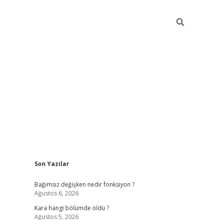
Sidebar
Son Yazılar
ilbet mobil giriş
piabellacasino giriş
vdcas
Bağımsız değişken nedir fonksiyon ?
Ağustos 6, 2026
Kara hangi bölümde öldü ?
Ağustos 5, 2026