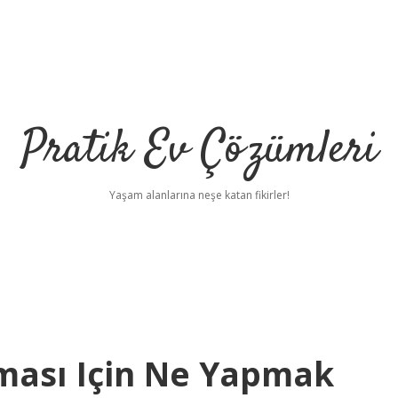
Pratik Ev Çözümleri
Yaşam alanlarına neşe katan fikirler!
ası Için Ne Yapmak