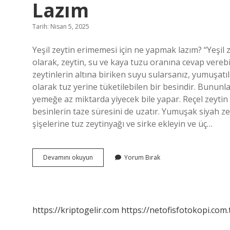
Lazım
Tarih: Nisan 5, 2025
Yeşil zeytin erimemesi için ne yapmak lazım? “Yeşil 
olarak, zeytin, su ve kaya tuzu oranına cevap verebi
zeytinlerin altına biriken suyu sularsanız, yumuşatı
olarak tuz yerine tüketilebilen bir besindir. Bununl
yemeğe az miktarda yiyecek bile yapar. Reçel zeytin v
besinlerin taze süresini de uzatır. Yumuşak siyah ze
şişelerine tuz zeytinyağı ve sirke ekleyin ve üç…
Zeytinin
Devamını okuyun
Yorum Bırak
Yumuşamaması
Için
Ne
Yapmak
Lazım
https://kriptogelir.com
https://netofisfotokopi.com.