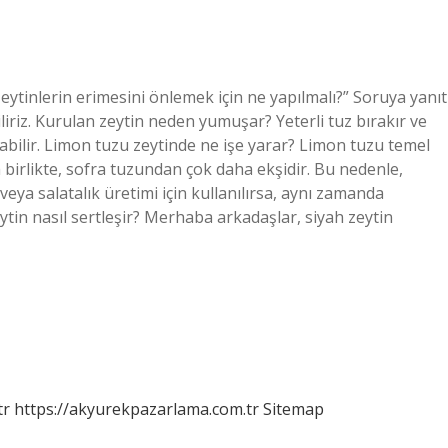
zeytinlerin erimesini önlemek için ne yapılmalı?” Soruya yanıt
liriz. Kurulan zeytin neden yumuşar? Yeterli tuz bırakır ve
labilir. Limon tuzu zeytinde ne işe yarar? Limon tuzu temel
a birlikte, sofra tuzundan çok daha ekşidir. Bu nedenle,
eya salatalık üretimi için kullanılırsa, aynı zamanda
ytin nasıl sertleşir? Merhaba arkadaşlar, siyah zeytin
tr
https://akyurekpazarlama.com.tr
Sitemap