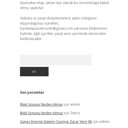
taşımakta olup, siteye üye olarak bu sorumluluğu kabul
etmiş sayılırlar.
Hukuka ve yasal düzenlemelere aykırı olduğunu
düşündüğünüz içerikleri,
backlinkpanelicomtr@gmail.com
adresine bildirmeniz
halinde, ilgili içerikler yasal süre içerisinde sitemizden
kaldırılacaktır.
Arama
Son yorumlar
İNek Sonunu Neden Atmaz
için
admin
İNek Sonunu Neden Atmaz
için
Zehra
Güneş Enerjisi Sistemi Çevreye Zarar Verir Mi
için
admin