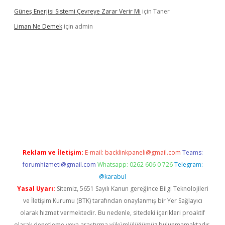
Güneş Enerjisi Sistemi Çevreye Zarar Verir Mi
için
Taner
Liman Ne Demek
için
admin
iriş
vdcasino bahis sitesi
betexper.xyz
betci giriş
https://betci.
Reklam ve İletişim:
E-mail:
backlinkpaneli@gmail.com
Teams:
forumhizmeti@gmail.com
Whatsapp: 0262 606 0 726
Telegram:
@karabul
Yasal Uyarı:
Sitemiz, 5651 Sayılı Kanun gereğince Bilgi Teknolojileri
ve İletişim Kurumu (BTK) tarafından onaylanmış bir Yer Sağlayıcı
olarak hizmet vermektedir. Bu nedenle, sitedeki içerikleri proaktif
olarak denetleme veya araştırma yükümlülüğümüz bulunmamaktadır.