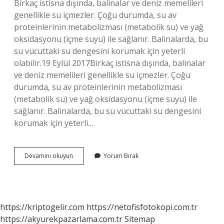
Birkaç istisna dışında, balinalar ve deniz memelileri
genellikle su içmezler. Çoğu durumda, su av
proteinlerinin metabolizması (metabolik su) ve yağ
oksidasyonu (içme suyu) ile sağlanır. Balinalarda, bu
su vücuttaki su dengesini korumak için yeterli
olabilir.19 Eylül 2017Birkaç istisna dışında, balinalar
ve deniz memelileri genellikle su içmezler. Çoğu
durumda, su av proteinlerinin metabolizması
(metabolik su) ve yağ oksidasyonu (içme suyu) ile
sağlanır. Balinalarda, bu su vücuttaki su dengesini
korumak için yeterli…
Balinalar
Devamını okuyun
Yorum Bırak
Nasıl
Su
Içer
https://kriptogelir.com
https://netofisfotokopi.com.tr
https://akyurekpazarlama.com.tr
Sitemap