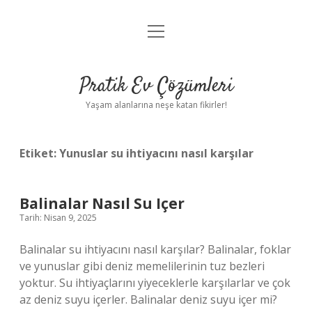
menüyü
Anasayfa
aç
Gizlilik Politikası
Pratik Ev Çözümleri
Yasal Uyarı
Yaşam alanlarına neşe katan fikirler!
Hakkımızda
Etiket:
Yunuslar su ihtiyacını nasıl karşılar
Balinalar Nasıl Su Içer
Tarih: Nisan 9, 2025
Balinalar su ihtiyacını nasıl karşılar? Balinalar, foklar
ve yunuslar gibi deniz memelilerinin tuz bezleri
yoktur. Su ihtiyaçlarını yiyeceklerle karşılarlar ve çok
az deniz suyu içerler. Balinalar deniz suyu içer mi?