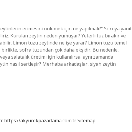
zeytinlerin erimesini önlemek için ne yapılmalı?” Soruya yanıt
liriz. Kurulan zeytin neden yumuşar? Yeterli tuz bırakır ve
labilir. Limon tuzu zeytinde ne işe yarar? Limon tuzu temel
a birlikte, sofra tuzundan çok daha ekşidir. Bu nedenle,
eya salatalık üretimi için kullanılırsa, aynı zamanda
ytin nasıl sertleşir? Merhaba arkadaşlar, siyah zeytin
tr
https://akyurekpazarlama.com.tr
Sitemap