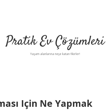
Pratik Ev Çözümleri
Yaşam alanlarına neşe katan fikirler!
ası Için Ne Yapmak