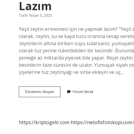
Lazım
Tarih: Nisan 5, 2025
Yeşil zeytin erimemesi için ne yapmak lazım? “Yeşil 
olarak, zeytin, su ve kaya tuzu oranına cevap verebi
zeytinlerin altına biriken suyu sularsanız, yumuşatı
olarak tuz yerine tüketilebilen bir besindir. Bununl
yemeğe az miktarda yiyecek bile yapar. Reçel zeytin v
besinlerin taze süresini de uzatır. Yumuşak siyah ze
şişelerine tuz zeytinyağı ve sirke ekleyin ve üç…
Zeytinin
Devamını okuyun
Yorum Bırak
Yumuşamaması
Için
Ne
Yapmak
Lazım
https://kriptogelir.com
https://netofisfotokopi.com.