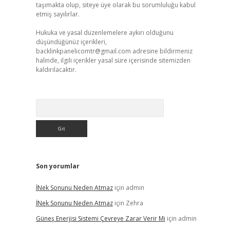
taşımakta olup, siteye üye olarak bu sorumluluğu kabul
etmiş sayılırlar.
Hukuka ve yasal düzenlemelere aykırı olduğunu
düşündüğünüz içerikleri,
backlinkpanelicomtr@gmail.com
adresine bildirmeniz
halinde, ilgili içerikler yasal süre içerisinde sitemizden
kaldırılacaktır.
Arama
Son yorumlar
İNek Sonunu Neden Atmaz
için
admin
İNek Sonunu Neden Atmaz
için
Zehra
Güneş Enerjisi Sistemi Çevreye Zarar Verir Mi
için
admin