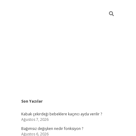
Sidebar
Son Yazılar
ilbet mobil giriş
piabellacasino giriş
vdcas
Kabak çekirdeği bebeklere kaçıncı ayda verilir ?
Ağustos 7, 2026
Bağımsız değişken nedir fonksiyon ?
Ağustos 6, 2026