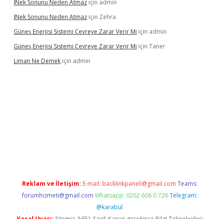
İNek Sonunu Neden Atmaz
için
admin
İNek Sonunu Neden Atmaz
için
Zehra
Güneş Enerjisi Sistemi Çevreye Zarar Verir Mi
için
admin
Güneş Enerjisi Sistemi Çevreye Zarar Verir Mi
için
Taner
Liman Ne Demek
için
admin
iriş
vdcasino bahis sitesi
betexper.xyz
betci giriş
https://betci.
Reklam ve İletişim:
E-mail:
backlinkpaneli@gmail.com
Teams:
forumhizmeti@gmail.com
Whatsapp: 0262 606 0 726
Telegram:
@karabul
Yasal Uyarı:
Sitemiz, 5651 Sayılı Kanun gereğince Bilgi Teknolojileri