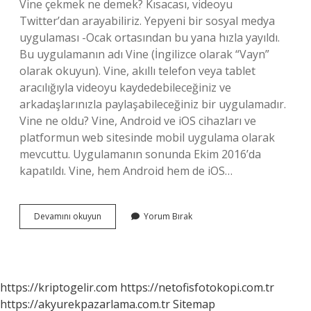
Vine çekmek ne demek? Kısacası, videoyu
Twitter’dan arayabiliriz. Yepyeni bir sosyal medya
uygulaması -Ocak ortasından bu yana hızla yayıldı.
Bu uygulamanın adı Vine (İngilizce olarak “Vayn”
olarak okuyun). Vine, akıllı telefon veya tablet
aracılığıyla videoyu kaydedebileceğiniz ve
arkadaşlarınızla paylaşabileceğiniz bir uygulamadır.
Vine ne oldu? Vine, Android ve iOS cihazları ve
platformun web sitesinde mobil uygulama olarak
mevcuttu. Uygulamanın sonunda Ekim 2016’da
kapatıldı. Vine, hem Android hem de iOS…
Vine
Devamını okuyun
Yorum Bırak
Nedir
Ne
Demek
https://kriptogelir.com
https://netofisfotokopi.com.tr
https://akyurekpazarlama.com.tr
Sitemap