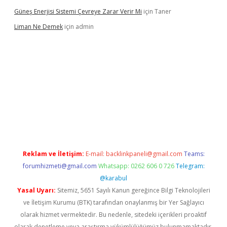
Güneş Enerjisi Sistemi Çevreye Zarar Verir Mi
için
Taner
Liman Ne Demek
için
admin
iriş
vdcasino bahis sitesi
betexper.xyz
betci giriş
https://betci.
Reklam ve İletişim:
E-mail:
backlinkpaneli@gmail.com
Teams:
forumhizmeti@gmail.com
Whatsapp: 0262 606 0 726
Telegram:
@karabul
Yasal Uyarı:
Sitemiz, 5651 Sayılı Kanun gereğince Bilgi Teknolojileri
ve İletişim Kurumu (BTK) tarafından onaylanmış bir Yer Sağlayıcı
olarak hizmet vermektedir. Bu nedenle, sitedeki içerikleri proaktif
olarak denetleme veya araştırma yükümlülüğümüz bulunmamaktadır.