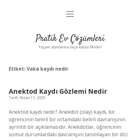
menüyü
Anasayfa
aç
Gizlilik Politikası
Pratik Ev Çözümleri
Yasal Uyarı
Yaşam alanlarına neşe katan fikirler!
Hakkımızda
Etiket:
Vaka kaydı nedir
Anektod Kaydı Gözlemi Nedir
Tarih: Nisan 11, 2025
Anektod kaydı nedir? Anekdot (olay) kaydı, bir
öğrencinin belirli bir ortamdaki belirli davranışının
ayrıntılı bir açıklamasıdır. Anekdotlar, öğrencinin
somut durumlardaki davranışını tanımlayan bir dizi