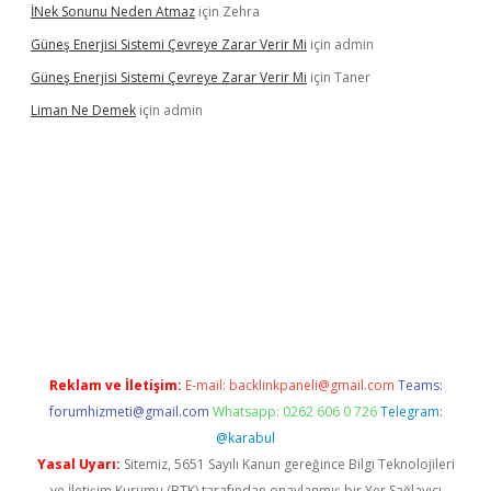
İNek Sonunu Neden Atmaz
için
Zehra
Güneş Enerjisi Sistemi Çevreye Zarar Verir Mi
için
admin
Güneş Enerjisi Sistemi Çevreye Zarar Verir Mi
için
Taner
Liman Ne Demek
için
admin
giriş
vdcasino bahis sitesi
betexper.xyz
betci giriş
https://betci.
Reklam ve İletişim:
E-mail:
backlinkpaneli@gmail.com
Teams:
forumhizmeti@gmail.com
Whatsapp: 0262 606 0 726
Telegram:
@karabul
Yasal Uyarı:
Sitemiz, 5651 Sayılı Kanun gereğince Bilgi Teknolojileri
ve İletişim Kurumu (BTK) tarafından onaylanmış bir Yer Sağlayıcı