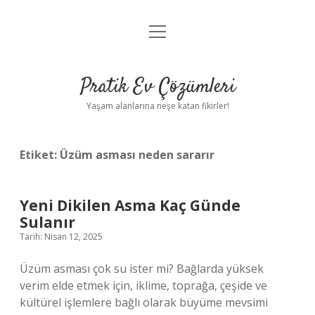
menüyü
Anasayfa
aç
Gizlilik Politikası
Pratik Ev Çözümleri
Yasal Uyarı
Yaşam alanlarına neşe katan fikirler!
Hakkımızda
Etiket:
Üzüm asması neden sararır
Yeni Dikilen Asma Kaç Günde
Sulanır
Tarih: Nisan 12, 2025
Üzüm asması çok su ister mi? Bağlarda yüksek
verim elde etmek için, iklime, toprağa, çeşide ve
kültürel işlemlere bağlı olarak büyüme mevsimi