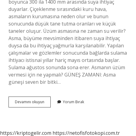
boyunca 300 ila 1400 mm arasında suya ihtiyaç
duyarlar. Çiçeklenme sırasındaki kuru hava,
asmaların kurumasına neden olur ve bunun
sonucunda düşük tane tutma oranları ve küçük
taneler oluşur. Üzüm asmasına ne zaman su verilir?
Asma, büyüme mevsiminden itibaren suya ihtiyaç
duysa da bu ihtiyaç yağmurla karşılanabilir. Yapılan
çalışmalar ve gözlemler sonucunda bağlarda sulama
ihtiyacı istisnai yıllar hariç mayıs ortasında başlar.
Sulama ağustos sonunda sona erer. Asmanın üzüm
vermesi için ne yapmalı? GÜNEŞ ZAMANI: Asma
güneşi seven bir bitki…
Yeni
Devamını okuyun
Yorum Bırak
Dikilen
Asma
Kaç
Günde
Sulanır
https://kriptogelir.com
https://netofisfotokopi.com.tr