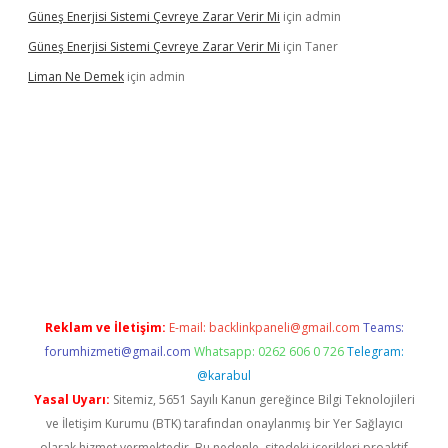
Güneş Enerjisi Sistemi Çevreye Zarar Verir Mi
için
admin
Güneş Enerjisi Sistemi Çevreye Zarar Verir Mi
için
Taner
Liman Ne Demek
için
admin
iriş
vdcasino bahis sitesi
betexper.xyz
betci giriş
https://betci.
Reklam ve İletişim:
E-mail:
backlinkpaneli@gmail.com
Teams:
forumhizmeti@gmail.com
Whatsapp: 0262 606 0 726
Telegram:
@karabul
Yasal Uyarı:
Sitemiz, 5651 Sayılı Kanun gereğince Bilgi Teknolojileri
ve İletişim Kurumu (BTK) tarafından onaylanmış bir Yer Sağlayıcı
olarak hizmet vermektedir. Bu nedenle, sitedeki içerikleri proaktif