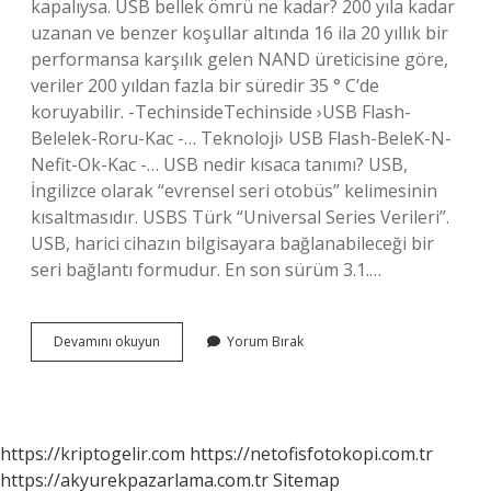
kapalıysa. USB bellek ömrü ne kadar? 200 yıla kadar
uzanan ve benzer koşullar altında 16 ila 20 yıllık bir
performansa karşılık gelen NAND üreticisine göre,
veriler 200 yıldan fazla bir süredir 35 ° C’de
koruyabilir. -TechinsideTechinside ›USB Flash-
Belelek-Roru-Kac -… Teknoloji› USB Flash-BeleK-N-
Nefit-Ok-Kac -… USB nedir kısaca tanımı? USB,
İngilizce olarak “evrensel seri otobüs” kelimesinin
kısaltmasıdır. USBS Türk “Universal Series Verileri”.
USB, harici cihazın bilgisayara bağlanabileceği bir
seri bağlantı formudur. En son sürüm 3.1.…
Usb
Devamını okuyun
Yorum Bırak
Bellek
Ne
Tür
Bir
Kalıcı
https://kriptogelir.com
https://netofisfotokopi.com.tr
Bellektir
https://akyurekpazarlama.com.tr
Sitemap