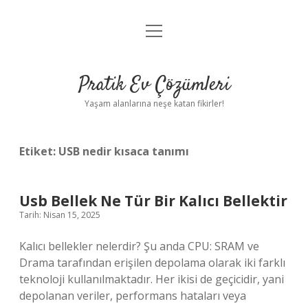
menüyü
Anasayfa
aç
Gizlilik Politikası
Pratik Ev Çözümleri
Yasal Uyarı
Yaşam alanlarına neşe katan fikirler!
Hakkımızda
Etiket:
USB nedir kısaca tanımı
Usb Bellek Ne Tür Bir Kalıcı Bellektir
Tarih: Nisan 15, 2025
Kalıcı bellekler nelerdir? Şu anda CPU: SRAM ve
Drama tarafından erişilen depolama olarak iki farklı
teknoloji kullanılmaktadır. Her ikisi de geçicidir, yani
depolanan veriler, performans hataları veya