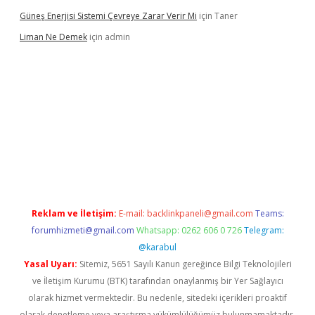
Güneş Enerjisi Sistemi Çevreye Zarar Verir Mi
için
Taner
Liman Ne Demek
için
admin
iriş
vdcasino bahis sitesi
betexper.xyz
betci giriş
https://betci.
Reklam ve İletişim:
E-mail:
backlinkpaneli@gmail.com
Teams:
forumhizmeti@gmail.com
Whatsapp: 0262 606 0 726
Telegram:
@karabul
Yasal Uyarı:
Sitemiz, 5651 Sayılı Kanun gereğince Bilgi Teknolojileri
ve İletişim Kurumu (BTK) tarafından onaylanmış bir Yer Sağlayıcı
olarak hizmet vermektedir. Bu nedenle, sitedeki içerikleri proaktif
olarak denetleme veya araştırma yükümlülüğümüz bulunmamaktadır.