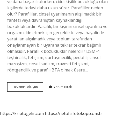
ve daha başarılı olurken, ciddi kişilik bozukluğu olan
kişilerde tedavi daha uzun sürer. Parafililer neden
olur? Parafililer, cinsel uyarılmanın alışılmadık bir
fantezi veya davranıştan kaynaklandığı
bozukluklardır. Parafili, bir kişinin cinsel uyarılma ve
orgazm elde etmek için gerçeklikte veya hayalinde
yaratılan alışılmadık veya toplum tarafından
onaylanmayan bir uyarana tekrar tekrar bağımlı
olmasıdır. Parafilik bozukluklar nelerdir? DSM-4,
teşhircilik, fetişizm, sürtüşmecilik, pedofili, cinsel
mazoşizm, cinsel sadizm, travesti fetişizmi,
röntgencilik ve parafili BTA olmak üzere…
Parafili
Devamını okuyun
Yorum Bırak
Nasıl
Tedavi
Edilir
https://kriptogelir.com
https://netofisfotokopi.com.tr