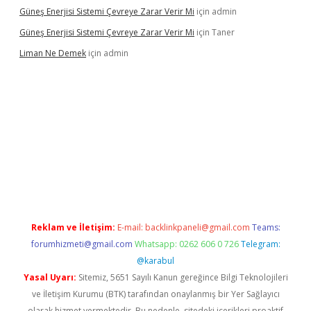
Güneş Enerjisi Sistemi Çevreye Zarar Verir Mi
için
admin
Güneş Enerjisi Sistemi Çevreye Zarar Verir Mi
için
Taner
Liman Ne Demek
için
admin
iriş
vdcasino bahis sitesi
betexper.xyz
betci giriş
https://betci.
Reklam ve İletişim:
E-mail:
backlinkpaneli@gmail.com
Teams:
forumhizmeti@gmail.com
Whatsapp: 0262 606 0 726
Telegram:
@karabul
Yasal Uyarı:
Sitemiz, 5651 Sayılı Kanun gereğince Bilgi Teknolojileri
ve İletişim Kurumu (BTK) tarafından onaylanmış bir Yer Sağlayıcı
olarak hizmet vermektedir. Bu nedenle, sitedeki içerikleri proaktif