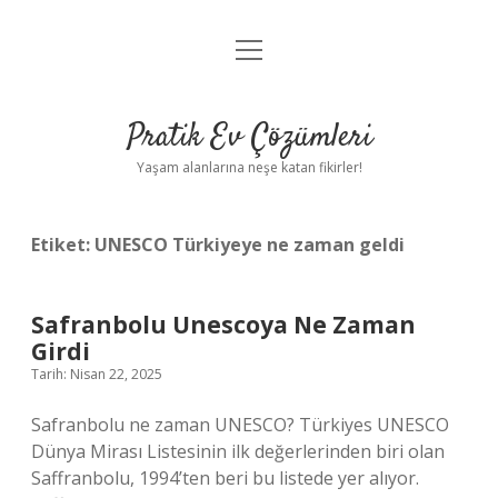
menüyü
Anasayfa
aç
Gizlilik Politikası
Pratik Ev Çözümleri
Yasal Uyarı
Yaşam alanlarına neşe katan fikirler!
Hakkımızda
Etiket:
UNESCO Türkiyeye ne zaman geldi
Safranbolu Unescoya Ne Zaman
Girdi
Tarih: Nisan 22, 2025
Safranbolu ne zaman UNESCO? Türkiyes UNESCO
Dünya Mirası Listesinin ilk değerlerinden biri olan
Saffranbolu, 1994’ten beri bu listede yer alıyor.