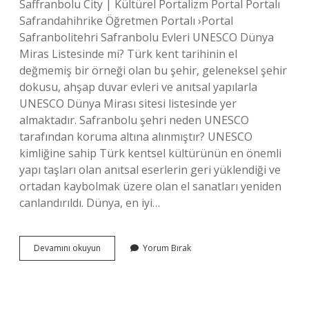
Saffranbolu City | Kültürel Portalizm Portal Portalı
Safrandahihrike Öğretmen Portalı ›Portal
Safranbolitehri Safranbolu Evleri UNESCO Dünya
Miras Listesinde mi? Türk kent tarihinin el
değmemiş bir örneği olan bu şehir, geleneksel şehir
dokusu, ahşap duvar evleri ve anıtsal yapılarla
UNESCO Dünya Mirası sitesi listesinde yer
almaktadır. Safranbolu şehri neden UNESCO
tarafından koruma altına alınmıştır? UNESCO
kimliğine sahip Türk kentsel kültürünün en önemli
yapı taşları olan anıtsal eserlerin geri yüklendiği ve
ortadan kaybolmak üzere olan el sanatları yeniden
canlandırıldı. Dünya, en iyi…
Safranbolu
Devamını okuyun
Yorum Bırak
Unescoya
Ne
Zaman
Girdi