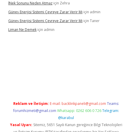
İNek Sonunu Neden Atmaz
için
Zehra
Güneş Enerjisi Sistemi Çevreye Zarar Verir Mi
için
admin
Güneş Enerjisi Sistemi Çevreye Zarar Verir Mi
için
Taner
Liman Ne Demek
için
admin
iriş
vdcasino bahis sitesi
betexper.xyz
betci giriş
https://betci.
Reklam ve İletişim:
E-mail:
backlinkpaneli@gmail.com
Teams:
forumhizmeti@gmail.com
Whatsapp: 0262 606 0 726
Telegram:
@karabul
Yasal Uyarı:
Sitemiz, 5651 Sayılı Kanun gereğince Bilgi Teknolojileri
ve İletişim Kurumu (BTK) tarafından onaylanmış bir Yer Sağlayıcı