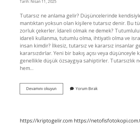
Tarih: Nisan 11, 2025
Tutarsız ne anlama gelir? Düşüncelerinde kendisiyle
mantıktan yoksun olan kişilere tutarsız denir. Bu 
zorluk çekerler. İdareli olmak ne demek? Tutumluluk
idareli kullanma, tutumlu olma, ihtiyatlı olma ve isra
insan kimdir? İlkesiz, tutarsız ve kararsız insanlar ge
kararsızdırlar. Yeni bir bakış açısı veya düşünceyle k
genellikle düşük özsaygıya sahiptirler. Tutarsızlık 
hem…
Tutumsuz
Devamını okuyun
Yorum Bırak
Olmak
Ne
Demek
https://kriptogelir.com
https://netofisfotokopi.com.