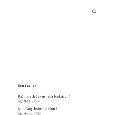
Sidebar
Son Yazılar
ilbet mobil giriş
piabellacasino giriş
vdcas
Bağımsız değişken nedir fonksiyon ?
Ağustos 6, 2026
Kara hangi bölümde öldü ?
Ağustos 5, 2026