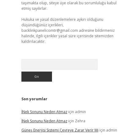
taşımakta olup, siteye üye olarak bu sorumluluğu kabul
etmiş sayılırlar.
Hukuka ve yasal düzenlemelere aykırı olduğunu
düşündüğünüz içerikleri,
backlinkpanelicomtr@gmail.com
adresine bildirmeniz
halinde, ilgili içerikler yasal süre içerisinde sitemizden
kaldırılacaktır.
Arama
Son yorumlar
İNek Sonunu Neden Atmaz
için
admin
İNek Sonunu Neden Atmaz
için
Zehra
Güneş Enerjisi Sistemi Çevreye Zarar Verir Mi
için
admin