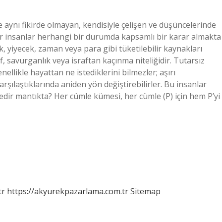
 aynı fikirde olmayan, kendisiyle çelişen ve düşüncelerinde
tür insanlar herhangi bir durumda kapsamlı bir karar almakta
, yiyecek, zaman veya para gibi tüketilebilir kaynakları
f, savurganlık veya israftan kaçınma niteliğidir. Tutarsız
nellikle hayattan ne istediklerini bilmezler; aşırı
arşılaştıklarında aniden yön değiştirebilirler. Bu insanlar
nedir mantıkta? Her cümle kümesi, her cümle (P) için hem P’yi
tr
https://akyurekpazarlama.com.tr
Sitemap