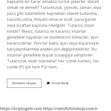
kapsamlı bir karar almakta zorluk çekerler. İdareli
olmak ne demek? Tutumluluk, yiyecek, zaman veya
para gibi tüketilebilir kaynakları idareli kullanma,
tutumlu olma, ihtiyatlı olma ve israf, savurganlık
veya israftan kaçınma niteliğidir. Tutarsız insan
kimdir? İlkesiz, tutarsız ve kararsız insanlar
genellikle hayattan ne istediklerini bilmezler; aşırı
kararsızdırlar. Yeni bir bakış açısı veya düşünceyle
karşılaştıklarında aniden yön değiştirebilirler. Bu
insanlar genellikle düşük özsaygıya sahiptirler.
Tutarsızlık nedir mantıkta? Her cümle kümesi, her
cümle (P) için hem P’yi hem…
Tutumsuz
Devamını okuyun
Yorum Bırak
Olmak
Ne
Demek
https://kriptogelir.com
https://netofisfotokopi.com.tr