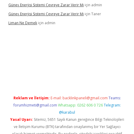
Güneş Enerjisi Sistemi Çevreye Zarar Verir Mi
için
admin
Güneş Enerjisi Sistemi Çevreye Zarar Verir Mi
için
Taner
Liman Ne Demek
için
admin
iriş
vdcasino bahis sitesi
betexper.xyz
betci giriş
https://betci.
Reklam ve İletişim:
E-mail:
backlinkpaneli@gmail.com
Teams:
forumhizmeti@gmail.com
Whatsapp: 0262 606 0 726
Telegram:
@karabul
Yasal Uyarı:
Sitemiz, 5651 Sayılı Kanun gereğince Bilgi Teknolojileri
ve İletişim Kurumu (BTK) tarafından onaylanmış bir Yer Sağlayıcı
olarak hizmet vermektedir. Bu nedenle, sitedeki içerikleri proaktif