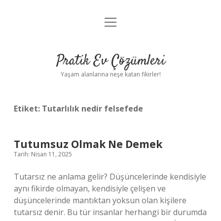
menüyü
Anasayfa
aç
Gizlilik Politikası
Pratik Ev Çözümleri
Yasal Uyarı
Yaşam alanlarına neşe katan fikirler!
Hakkımızda
Etiket:
Tutarlılık nedir felsefede
Tutumsuz Olmak Ne Demek
Tarih: Nisan 11, 2025
Tutarsız ne anlama gelir? Düşüncelerinde kendisiyle
aynı fikirde olmayan, kendisiyle çelişen ve
düşüncelerinde mantıktan yoksun olan kişilere
tutarsız denir. Bu tür insanlar herhangi bir durumda