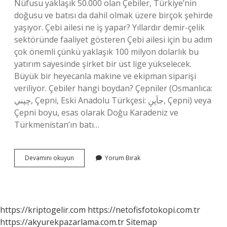
Nüfusu yaklaşık 50.000 olan Çebiler, Türkiye’nin
doğusu ve batısı da dahil olmak üzere birçok şehirde
yaşıyor. Çebi ailesi ne iş yapar? Yıllardır demir-çelik
sektöründe faaliyet gösteren Çebi ailesi için bu adım
çok önemli çünkü yaklaşık 100 milyon dolarlık bu
yatırım sayesinde şirket bir üst lige yükselecek.
Büyük bir heyecanla makine ve ekipman siparişi
veriliyor. Çebiler hangi boydan? Çepniler (Osmanlıca:
چپني, Çepni, Eski Anadolu Türkçesi: جآپنِ, Çepni) veya
Çepni boyu, esas olarak Doğu Karadeniz ve
Türkmenistan’ın batı…
Çebi
Devamını okuyun
Yorum Bırak
Ne
Anlama
Gelir
https://kriptogelir.com
https://netofisfotokopi.com.tr
https://akyurekpazarlama.com.tr
Sitemap