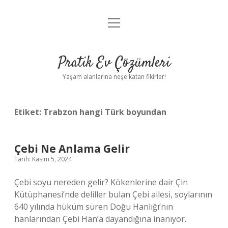
menüyü
Anasayfa
aç
Gizlilik Politikası
Pratik Ev Çözümleri
Yasal Uyarı
Yaşam alanlarına neşe katan fikirler!
Hakkımızda
Etiket:
Trabzon hangi Türk boyundan
Çebi Ne Anlama Gelir
Tarih: Kasım 5, 2024
Çebi soyu nereden gelir? Kökenlerine dair Çin
Kütüphanesi’nde deliller bulan Çebi ailesi, soylarının
640 yılında hüküm süren Doğu Hanlığı’nın
hanlarından Çebi Han’a dayandığına inanıyor.