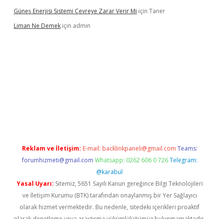
Güneş Enerjisi Sistemi Çevreye Zarar Verir Mi
için
Taner
Liman Ne Demek
için
admin
giriş
vdcasino bahis sitesi
betexper.xyz
betci giriş
https://betci.
Reklam ve İletişim:
E-mail:
backlinkpaneli@gmail.com
Teams:
forumhizmeti@gmail.com
Whatsapp: 0262 606 0 726
Telegram:
@karabul
Yasal Uyarı:
Sitemiz, 5651 Sayılı Kanun gereğince Bilgi Teknolojileri
ve İletişim Kurumu (BTK) tarafından onaylanmış bir Yer Sağlayıcı
olarak hizmet vermektedir. Bu nedenle, sitedeki içerikleri proaktif
olarak denetleme veya araştırma yükümlülüğümüz bulunmamaktadır.