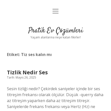
menüyü
Anasayfa
aç
Gizlilik Politikası
Pratik Ev Çözümleri
Yasal Uyarı
Yaşam alanlarına neşe katan fikirler!
Hakkımızda
Etiket:
Tiz ses kalın mı
Tizlik Nedir Ses
Tarih: Mayıs 26, 2025
Sesin tizliği nedir? Çekirdek saniyeler içinde bir ses
titreşim frekansı olarak ölçülür. Düşük -querry daha
az titreşim yaparken daha az titreşim titreşir.
Saniyelerde frekans frekansı veya Hertz (Hz) ne