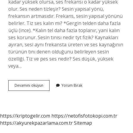
kadar yüksek olursa, ses frekansı o kadar yüksek
olur. Ses neden tizleşir? Sesin yapısal yönü,
frekansın artmasıdır. Frekans, sesin yapısal yönünü
belirler. Tiz ses kalın mı? *Gergin telden daha fazla
üçlü (ince). *Kalın tel daha fazla toplanır, yani kalın
ses korunur. Sesin tınısı nedir tyt fizik? Kaynakları
ayıran, sesi aynı frekansta üreten ve ses kaynağının
türünün tını denen olduğunu belirleyen sesin
özelliği. Tiz ve pes ses nedir? Ses düşük, yüksek
veya…
Tizlik
Devamını okuyun
Yorum Bırak
Nedir
Ses
https://kriptogelir.com
https://netofisfotokopi.com.tr
https://akyurekpazarlama.com.tr
Sitemap