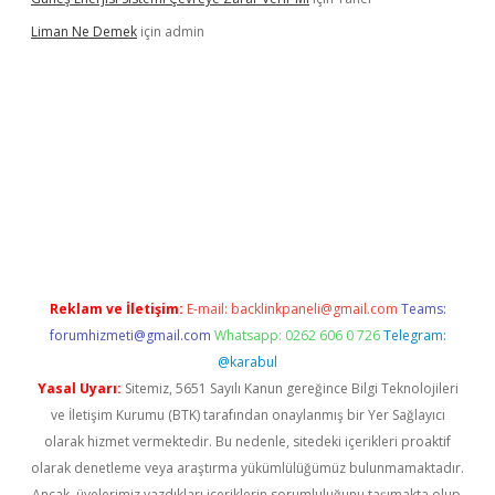
Liman Ne Demek
için
admin
iriş
vdcasino bahis sitesi
betexper.xyz
betci giriş
https://betci.
Reklam ve İletişim:
E-mail:
backlinkpaneli@gmail.com
Teams:
forumhizmeti@gmail.com
Whatsapp: 0262 606 0 726
Telegram:
@karabul
Yasal Uyarı:
Sitemiz, 5651 Sayılı Kanun gereğince Bilgi Teknolojileri
ve İletişim Kurumu (BTK) tarafından onaylanmış bir Yer Sağlayıcı
olarak hizmet vermektedir. Bu nedenle, sitedeki içerikleri proaktif
olarak denetleme veya araştırma yükümlülüğümüz bulunmamaktadır.
Ancak, üyelerimiz yazdıkları içeriklerin sorumluluğunu taşımakta olup,