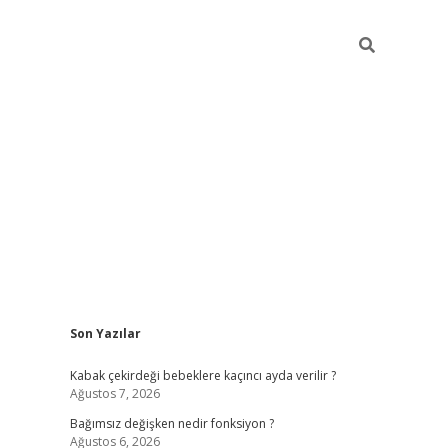
Sidebar
Son Yazılar
ilbet mobil giriş
piabellacasino giriş
vdcas
Kabak çekirdeği bebeklere kaçıncı ayda verilir ?
Ağustos 7, 2026
Bağımsız değişken nedir fonksiyon ?
Ağustos 6, 2026