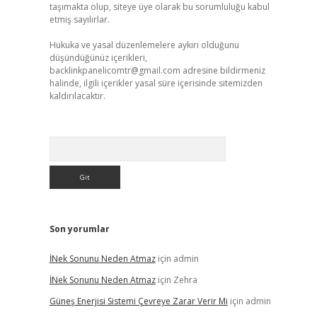
taşımakta olup, siteye üye olarak bu sorumluluğu kabul
etmiş sayılırlar.
Hukuka ve yasal düzenlemelere aykırı olduğunu
düşündüğünüz içerikleri,
backlinkpanelicomtr@gmail.com
adresine bildirmeniz
halinde, ilgili içerikler yasal süre içerisinde sitemizden
kaldırılacaktır.
Arama
Son yorumlar
İNek Sonunu Neden Atmaz
için
admin
İNek Sonunu Neden Atmaz
için
Zehra
Güneş Enerjisi Sistemi Çevreye Zarar Verir Mi
için
admin