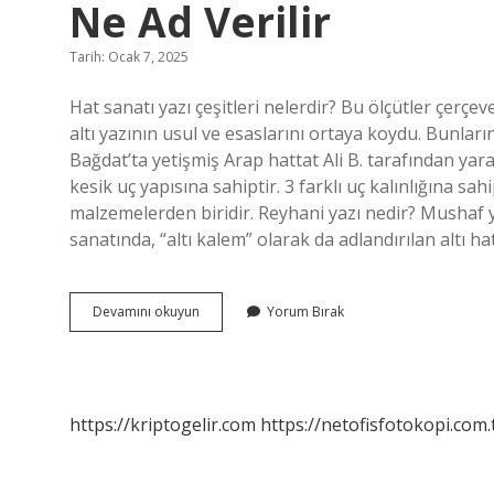
Ne Ad Verilir
Tarih: Ocak 7, 2025
Hat sanatı yazı çeşitleri nelerdir? Bu ölçütler çerç
altı yazının usul ve esaslarını ortaya koydu. Bunların 
Bağdat’ta yetişmiş Arap hattat Ali B. tarafından yara
kesik uç yapısına sahiptir. 3 farklı uç kalınlığına sah
malzemelerden biridir. Reyhani yazı nedir? Mushaf yaz
sanatında, “altı kalem” olarak da adlandırılan altı hat
Hat
Devamını okuyun
Yorum Bırak
Sanatında
Kamış
Kalemle
Yazılan
Yazıya
https://kriptogelir.com
https://netofisfotokopi.com.
Ne
Ad
Verilir