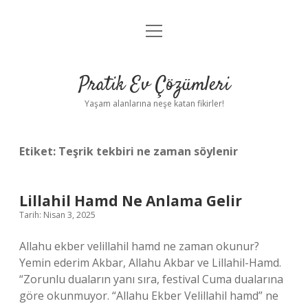
menüyü
Anasayfa
aç
Gizlilik Politikası
Pratik Ev Çözümleri
Yasal Uyarı
Yaşam alanlarına neşe katan fikirler!
Hakkımızda
Etiket:
Teşrik tekbiri ne zaman söylenir
Lillahil Hamd Ne Anlama Gelir
Tarih: Nisan 3, 2025
Allahu ekber velillahil hamd ne zaman okunur?
Yemin ederim Akbar, Allahu Akbar ve Lillahil-Hamd.
“Zorunlu duaların yanı sıra, festival Cuma dualarına
göre okunmuyor. “Allahu Ekber Velillahil hamd” ne