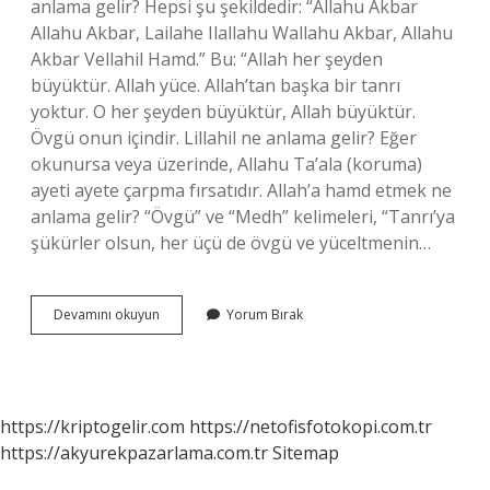
anlama gelir? Hepsi şu şekildedir: “Allahu Akbar
Allahu Akbar, Lailahe Ilallahu Wallahu Akbar, Allahu
Akbar Vellahil Hamd.” Bu: “Allah her şeyden
büyüktür. Allah yüce. Allah’tan başka bir tanrı
yoktur. O her şeyden büyüktür, Allah büyüktür.
Övgü onun içindir. Lillahil ne anlama gelir? Eğer
okunursa veya üzerinde, Allahu Ta’ala (koruma)
ayeti ayete çarpma fırsatıdır. Allah’a hamd etmek ne
anlama gelir? “Övgü” ve “Medh” kelimeleri, “Tanrı’ya
şükürler olsun, her üçü de övgü ve yüceltmenin…
Lillahil
Devamını okuyun
Yorum Bırak
Hamd
Ne
Anlama
Gelir
https://kriptogelir.com
https://netofisfotokopi.com.tr
https://akyurekpazarlama.com.tr
Sitemap