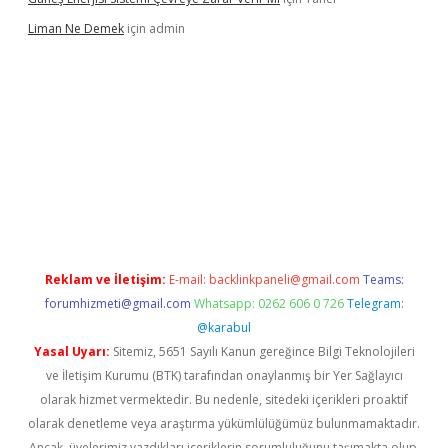
Liman Ne Demek
için
admin
iriş
vdcasino bahis sitesi
betexper.xyz
betci giriş
https://betci.
Reklam ve İletişim:
E-mail:
backlinkpaneli@gmail.com
Teams:
forumhizmeti@gmail.com
Whatsapp: 0262 606 0 726
Telegram:
@karabul
Yasal Uyarı:
Sitemiz, 5651 Sayılı Kanun gereğince Bilgi Teknolojileri
ve İletişim Kurumu (BTK) tarafından onaylanmış bir Yer Sağlayıcı
olarak hizmet vermektedir. Bu nedenle, sitedeki içerikleri proaktif
olarak denetleme veya araştırma yükümlülüğümüz bulunmamaktadır.
Ancak, üyelerimiz yazdıkları içeriklerin sorumluluğunu taşımakta olup,