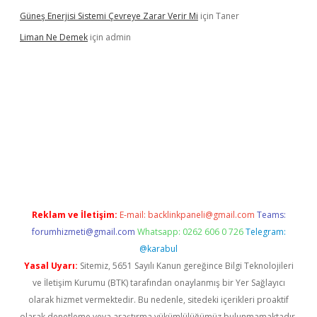
Güneş Enerjisi Sistemi Çevreye Zarar Verir Mi
için
Taner
Liman Ne Demek
için
admin
iriş
vdcasino bahis sitesi
betexper.xyz
betci giriş
https://betci.
Reklam ve İletişim:
E-mail:
backlinkpaneli@gmail.com
Teams:
forumhizmeti@gmail.com
Whatsapp: 0262 606 0 726
Telegram:
@karabul
Yasal Uyarı:
Sitemiz, 5651 Sayılı Kanun gereğince Bilgi Teknolojileri
ve İletişim Kurumu (BTK) tarafından onaylanmış bir Yer Sağlayıcı
olarak hizmet vermektedir. Bu nedenle, sitedeki içerikleri proaktif
olarak denetleme veya araştırma yükümlülüğümüz bulunmamaktadır.