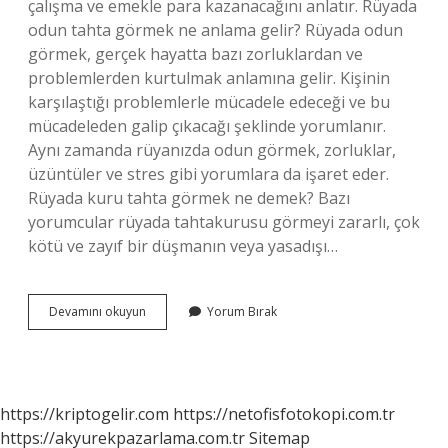
çalışma ve emekle para kazanacağını anlatır. Rüyada
odun tahta görmek ne anlama gelir? Rüyada odun
görmek, gerçek hayatta bazı zorluklardan ve
problemlerden kurtulmak anlamına gelir. Kişinin
karşılaştığı problemlerle mücadele edeceği ve bu
mücadeleden galip çıkacağı şeklinde yorumlanır.
Aynı zamanda rüyanızda odun görmek, zorluklar,
üzüntüler ve stres gibi yorumlara da işaret eder.
Rüyada kuru tahta görmek ne demek? Bazı
yorumcular rüyada tahtakurusu görmeyi zararlı, çok
kötü ve zayıf bir düşmanın veya yasadışı…
Rüyada
Devamını okuyun
Yorum Bırak
Kara
Tahta
Görmek
Nedir
https://kriptogelir.com
https://netofisfotokopi.com.tr
https://akyurekpazarlama.com.tr
Sitemap