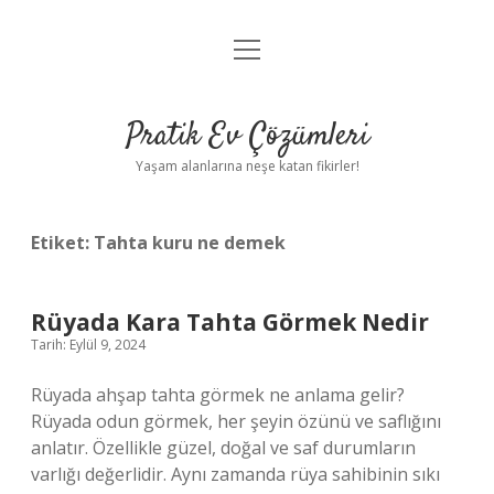
menüyü
Anasayfa
aç
Gizlilik Politikası
Pratik Ev Çözümleri
Yasal Uyarı
Yaşam alanlarına neşe katan fikirler!
Hakkımızda
Etiket:
Tahta kuru ne demek
Rüyada Kara Tahta Görmek Nedir
Tarih: Eylül 9, 2024
Rüyada ahşap tahta görmek ne anlama gelir?
Rüyada odun görmek, her şeyin özünü ve saflığını
anlatır. Özellikle güzel, doğal ve saf durumların
varlığı değerlidir. Aynı zamanda rüya sahibinin sıkı