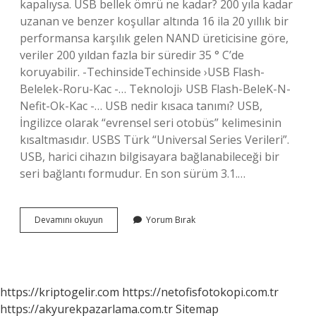
kapalıysa. USB bellek ömrü ne kadar? 200 yıla kadar
uzanan ve benzer koşullar altında 16 ila 20 yıllık bir
performansa karşılık gelen NAND üreticisine göre,
veriler 200 yıldan fazla bir süredir 35 ° C’de
koruyabilir. -TechinsideTechinside ›USB Flash-
Belelek-Roru-Kac -… Teknoloji› USB Flash-BeleK-N-
Nefit-Ok-Kac -… USB nedir kısaca tanımı? USB,
İngilizce olarak “evrensel seri otobüs” kelimesinin
kısaltmasıdır. USBS Türk “Universal Series Verileri”.
USB, harici cihazın bilgisayara bağlanabileceği bir
seri bağlantı formudur. En son sürüm 3.1.…
Usb
Devamını okuyun
Yorum Bırak
Bellek
Ne
Tür
Bir
Kalıcı
https://kriptogelir.com
https://netofisfotokopi.com.tr
Bellektir
https://akyurekpazarlama.com.tr
Sitemap