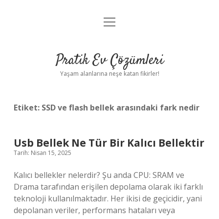
menüyü
Anasayfa
aç
Gizlilik Politikası
Pratik Ev Çözümleri
Yasal Uyarı
Yaşam alanlarına neşe katan fikirler!
Hakkımızda
Etiket:
SSD ve flash bellek arasındaki fark nedir
Usb Bellek Ne Tür Bir Kalıcı Bellektir
Tarih: Nisan 15, 2025
Kalıcı bellekler nelerdir? Şu anda CPU: SRAM ve
Drama tarafından erişilen depolama olarak iki farklı
teknoloji kullanılmaktadır. Her ikisi de geçicidir, yani
depolanan veriler, performans hataları veya