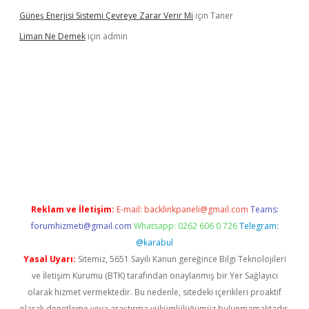
Güneş Enerjisi Sistemi Çevreye Zarar Verir Mi
için
Taner
Liman Ne Demek
için
admin
asino giriş
vdcasino bahis sitesi
betexper.xyz
betci giriş
https:/
Reklam ve İletişim:
E-mail:
backlinkpaneli@gmail.com
Teams:
forumhizmeti@gmail.com
Whatsapp: 0262 606 0 726
Telegram:
@karabul
Yasal Uyarı:
Sitemiz, 5651 Sayılı Kanun gereğince Bilgi Teknolojileri
ve İletişim Kurumu (BTK) tarafından onaylanmış bir Yer Sağlayıcı
olarak hizmet vermektedir. Bu nedenle, sitedeki içerikleri proaktif
olarak denetleme veya araştırma yükümlülüğümüz bulunmamaktadır.