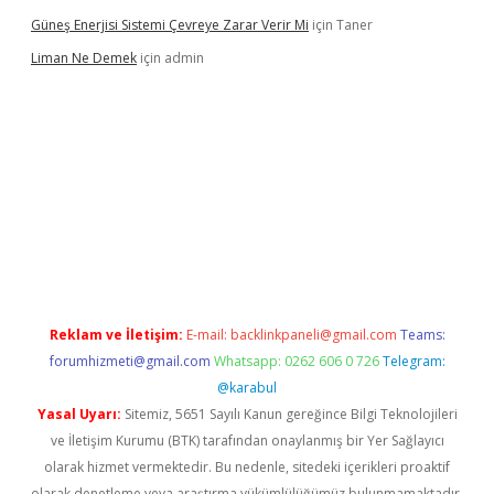
Güneş Enerjisi Sistemi Çevreye Zarar Verir Mi
için
Taner
Liman Ne Demek
için
admin
asino giriş
vdcasino bahis sitesi
betexper.xyz
betci giriş
https:/
Reklam ve İletişim:
E-mail:
backlinkpaneli@gmail.com
Teams:
forumhizmeti@gmail.com
Whatsapp: 0262 606 0 726
Telegram:
@karabul
Yasal Uyarı:
Sitemiz, 5651 Sayılı Kanun gereğince Bilgi Teknolojileri
ve İletişim Kurumu (BTK) tarafından onaylanmış bir Yer Sağlayıcı
olarak hizmet vermektedir. Bu nedenle, sitedeki içerikleri proaktif
olarak denetleme veya araştırma yükümlülüğümüz bulunmamaktadır.