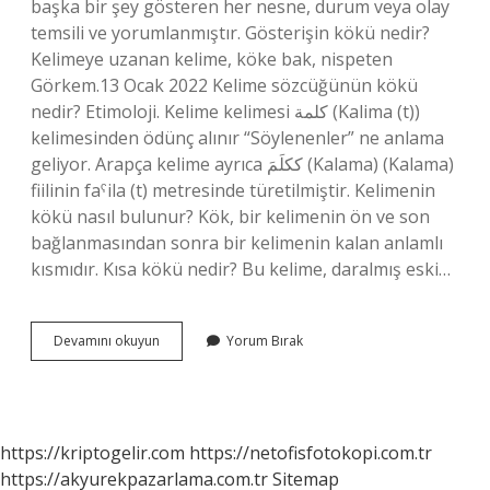
başka bir şey gösteren her nesne, durum veya olay
temsili ve yorumlanmıştır. Gösterişin kökü nedir?
Kelimeye uzanan kelime, köke bak, nispeten
Görkem.13 Ocak 2022 Kelime sözcüğünün kökü
nedir? Etimoloji. Kelime kelimesi كلمة (Kalima (t))
kelimesinden ödünç alınır “Söylenenler” ne anlama
geliyor. Arapça kelime ayrıca ككلَمَ (Kalama) (Kalama)
fiilinin faˁila (t) metresinde türetilmiştir. Kelimenin
kökü nasıl bulunur? Kök, bir kelimenin ön ve son
bağlanmasından sonra bir kelimenin kalan anlamlı
kısmıdır. Kısa kökü nedir? Bu kelime, daralmış eski…
Göstergenin
Devamını okuyun
Yorum Bırak
Kökü
Nedir
https://kriptogelir.com
https://netofisfotokopi.com.tr
https://akyurekpazarlama.com.tr
Sitemap