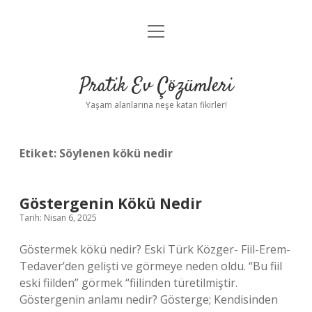
menüyü
Anasayfa
aç
Gizlilik Politikası
Pratik Ev Çözümleri
Yasal Uyarı
Yaşam alanlarına neşe katan fikirler!
Hakkımızda
Etiket:
Söylenen kökü nedir
Göstergenin Kökü Nedir
Tarih: Nisan 6, 2025
Göstermek kökü nedir? Eski Türk Közger- Fiil-Erem-
Tedaver’den gelişti ve görmeye neden oldu. “Bu fiil
eski fiilden” görmek “fiilinden türetilmiştir.
Göstergenin anlamı nedir? Gösterge; Kendisinden