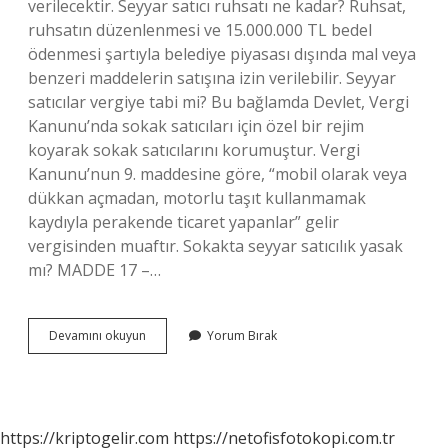
verilecektir. Seyyar satıcı ruhsatı ne kadar? Ruhsat,
ruhsatın düzenlenmesi ve 15.000.000 TL bedel
ödenmesi şartıyla belediye piyasası dışında mal veya
benzeri maddelerin satışına izin verilebilir. Seyyar
satıcılar vergiye tabi mi? Bu bağlamda Devlet, Vergi
Kanunu’nda sokak satıcıları için özel bir rejim
koyarak sokak satıcılarını korumuştur. Vergi
Kanunu’nun 9. maddesine göre, “mobil olarak veya
dükkan açmadan, motorlu taşıt kullanmamak
kaydıyla perakende ticaret yapanlar” gelir
vergisinden muaftır. Sokakta seyyar satıcılık yasak
mı? MADDE 17 –…
Seyyar
Devamını okuyun
Yorum Bırak
Satıcılık
Izni
Nereden
Alınır
https://kriptogelir.com
https://netofisfotokopi.com.tr