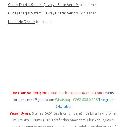
Güneş Enerjisi Sistemi Çevreye Zarar Verir Mi
için
admin
Güneş Enerjisi Sistemi Çevreye Zarar Verir Mi
için
Taner
Liman Ne Demek
için
admin
iriş
vdcasino bahis sitesi
betexper.xyz
betci giriş
https://betci.
Reklam ve İletişim:
E-mail:
backlinkpaneli@gmail.com
Teams:
forumhizmeti@gmail.com
Whatsapp: 0262 606 0 726
Telegram:
@karabul
Yasal Uyarı:
Sitemiz, 5651 Sayılı Kanun gereğince Bilgi Teknolojileri
ve İletişim Kurumu (BTK) tarafından onaylanmış bir Yer Sağlayıcı
olarak hizmet vermektedir. Bu nedenle, sitedeki içerikleri proaktif