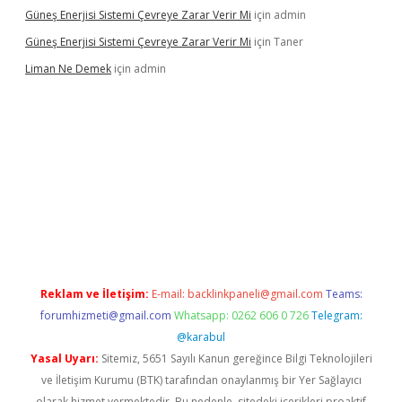
Güneş Enerjisi Sistemi Çevreye Zarar Verir Mi
için
admin
Güneş Enerjisi Sistemi Çevreye Zarar Verir Mi
için
Taner
Liman Ne Demek
için
admin
iriş
vdcasino bahis sitesi
betexper.xyz
betci giriş
https://betci.
Reklam ve İletişim:
E-mail:
backlinkpaneli@gmail.com
Teams:
forumhizmeti@gmail.com
Whatsapp: 0262 606 0 726
Telegram:
@karabul
Yasal Uyarı:
Sitemiz, 5651 Sayılı Kanun gereğince Bilgi Teknolojileri
ve İletişim Kurumu (BTK) tarafından onaylanmış bir Yer Sağlayıcı
olarak hizmet vermektedir. Bu nedenle, sitedeki içerikleri proaktif