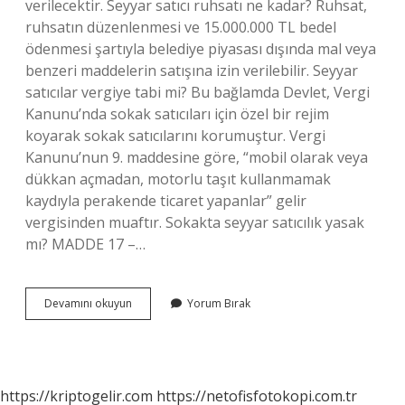
verilecektir. Seyyar satıcı ruhsatı ne kadar? Ruhsat,
ruhsatın düzenlenmesi ve 15.000.000 TL bedel
ödenmesi şartıyla belediye piyasası dışında mal veya
benzeri maddelerin satışına izin verilebilir. Seyyar
satıcılar vergiye tabi mi? Bu bağlamda Devlet, Vergi
Kanunu’nda sokak satıcıları için özel bir rejim
koyarak sokak satıcılarını korumuştur. Vergi
Kanunu’nun 9. maddesine göre, “mobil olarak veya
dükkan açmadan, motorlu taşıt kullanmamak
kaydıyla perakende ticaret yapanlar” gelir
vergisinden muaftır. Sokakta seyyar satıcılık yasak
mı? MADDE 17 –…
Seyyar
Devamını okuyun
Yorum Bırak
Satıcılık
Izni
Nereden
Alınır
https://kriptogelir.com
https://netofisfotokopi.com.tr