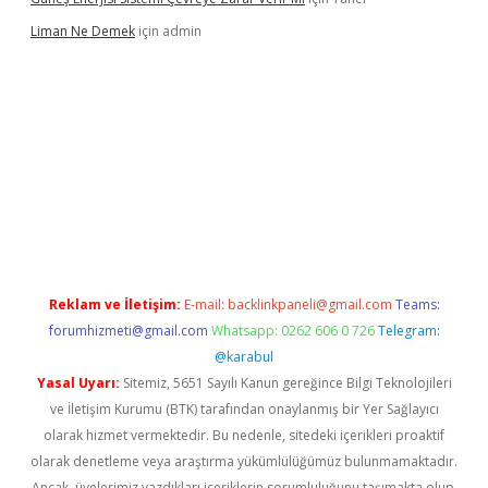
Liman Ne Demek
için
admin
iriş
vdcasino bahis sitesi
betexper.xyz
betci giriş
https://betci.
Reklam ve İletişim:
E-mail:
backlinkpaneli@gmail.com
Teams:
forumhizmeti@gmail.com
Whatsapp: 0262 606 0 726
Telegram:
@karabul
Yasal Uyarı:
Sitemiz, 5651 Sayılı Kanun gereğince Bilgi Teknolojileri
ve İletişim Kurumu (BTK) tarafından onaylanmış bir Yer Sağlayıcı
olarak hizmet vermektedir. Bu nedenle, sitedeki içerikleri proaktif
olarak denetleme veya araştırma yükümlülüğümüz bulunmamaktadır.
Ancak, üyelerimiz yazdıkları içeriklerin sorumluluğunu taşımakta olup,