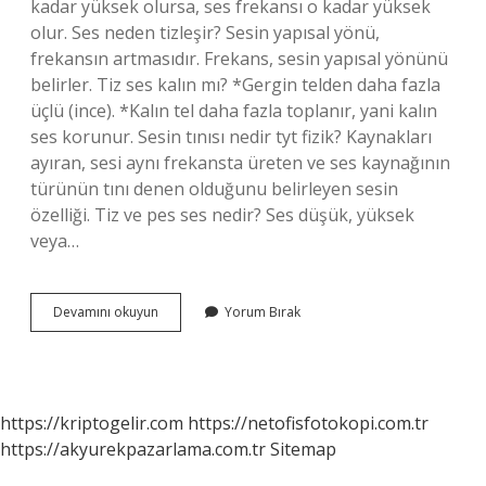
kadar yüksek olursa, ses frekansı o kadar yüksek
olur. Ses neden tizleşir? Sesin yapısal yönü,
frekansın artmasıdır. Frekans, sesin yapısal yönünü
belirler. Tiz ses kalın mı? *Gergin telden daha fazla
üçlü (ince). *Kalın tel daha fazla toplanır, yani kalın
ses korunur. Sesin tınısı nedir tyt fizik? Kaynakları
ayıran, sesi aynı frekansta üreten ve ses kaynağının
türünün tını denen olduğunu belirleyen sesin
özelliği. Tiz ve pes ses nedir? Ses düşük, yüksek
veya…
Tizlik
Devamını okuyun
Yorum Bırak
Nedir
Ses
https://kriptogelir.com
https://netofisfotokopi.com.tr
https://akyurekpazarlama.com.tr
Sitemap