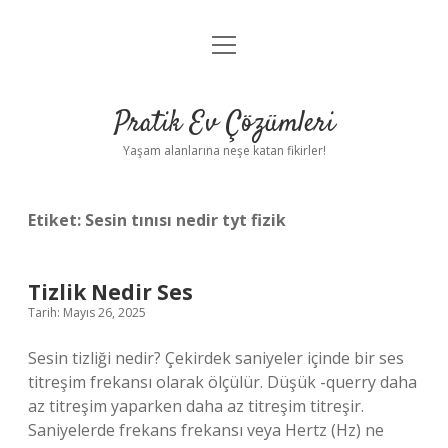
menüyü
Anasayfa
aç
Gizlilik Politikası
Pratik Ev Çözümleri
Yasal Uyarı
Yaşam alanlarına neşe katan fikirler!
Hakkımızda
Etiket:
Sesin tınısı nedir tyt fizik
Tizlik Nedir Ses
Tarih: Mayıs 26, 2025
Sesin tizliği nedir? Çekirdek saniyeler içinde bir ses
titreşim frekansı olarak ölçülür. Düşük -querry daha
az titreşim yaparken daha az titreşim titreşir.
Saniyelerde frekans frekansı veya Hertz (Hz) ne