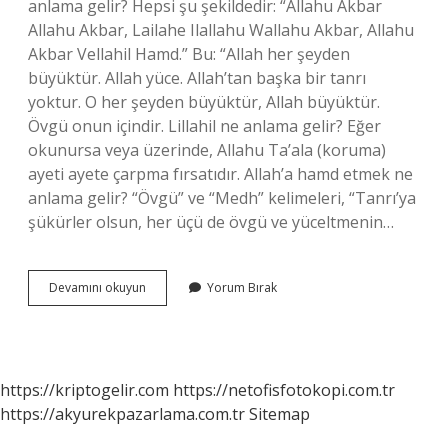
anlama gelir? Hepsi şu şekildedir: “Allahu Akbar
Allahu Akbar, Lailahe Ilallahu Wallahu Akbar, Allahu
Akbar Vellahil Hamd.” Bu: “Allah her şeyden
büyüktür. Allah yüce. Allah’tan başka bir tanrı
yoktur. O her şeyden büyüktür, Allah büyüktür.
Övgü onun içindir. Lillahil ne anlama gelir? Eğer
okunursa veya üzerinde, Allahu Ta’ala (koruma)
ayeti ayete çarpma fırsatıdır. Allah’a hamd etmek ne
anlama gelir? “Övgü” ve “Medh” kelimeleri, “Tanrı’ya
şükürler olsun, her üçü de övgü ve yüceltmenin…
Lillahil
Devamını okuyun
Yorum Bırak
Hamd
Ne
Anlama
Gelir
https://kriptogelir.com
https://netofisfotokopi.com.tr
https://akyurekpazarlama.com.tr
Sitemap