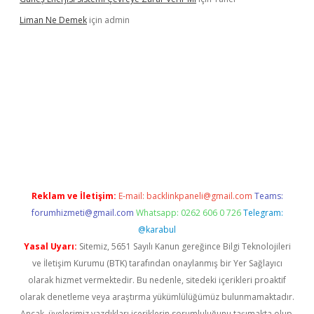
Liman Ne Demek
için
admin
giriş
vdcasino bahis sitesi
betexper.xyz
betci giriş
https://betci.
Reklam ve İletişim:
E-mail:
backlinkpaneli@gmail.com
Teams:
forumhizmeti@gmail.com
Whatsapp: 0262 606 0 726
Telegram:
@karabul
Yasal Uyarı:
Sitemiz, 5651 Sayılı Kanun gereğince Bilgi Teknolojileri
ve İletişim Kurumu (BTK) tarafından onaylanmış bir Yer Sağlayıcı
olarak hizmet vermektedir. Bu nedenle, sitedeki içerikleri proaktif
olarak denetleme veya araştırma yükümlülüğümüz bulunmamaktadır.
Ancak, üyelerimiz yazdıkları içeriklerin sorumluluğunu taşımakta olup,