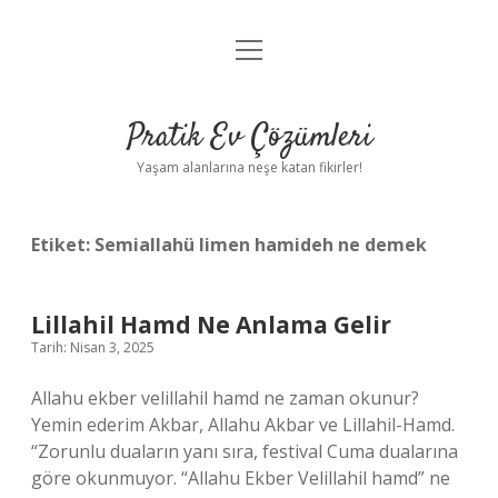
menüyü
Anasayfa
aç
Gizlilik Politikası
Pratik Ev Çözümleri
Yasal Uyarı
Yaşam alanlarına neşe katan fikirler!
Hakkımızda
Etiket:
Semiallahü limen hamideh ne demek
Lillahil Hamd Ne Anlama Gelir
Tarih: Nisan 3, 2025
Allahu ekber velillahil hamd ne zaman okunur?
Yemin ederim Akbar, Allahu Akbar ve Lillahil-Hamd.
“Zorunlu duaların yanı sıra, festival Cuma dualarına
göre okunmuyor. “Allahu Ekber Velillahil hamd” ne