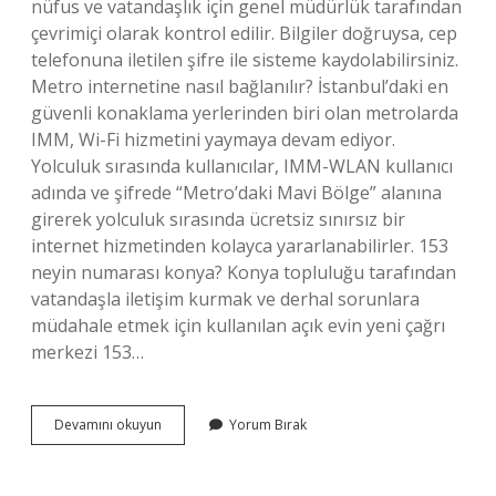
nüfus ve vatandaşlık için genel müdürlük tarafından
çevrimiçi olarak kontrol edilir. Bilgiler doğruysa, cep
telefonuna iletilen şifre ile sisteme kaydolabilirsiniz.
Metro internetine nasıl bağlanılır? İstanbul’daki en
güvenli konaklama yerlerinden biri olan metrolarda
IMM, Wi-Fi hizmetini yaymaya devam ediyor.
Yolculuk sırasında kullanıcılar, IMM-WLAN kullanıcı
adında ve şifrede “Metro’daki Mavi Bölge” alanına
girerek yolculuk sırasında ücretsiz sınırsız bir
internet hizmetinden kolayca yararlanabilirler. 153
neyin numarası konya? Konya topluluğu tarafından
vatandaşla iletişim kurmak ve derhal sorunlara
müdahale etmek için kullanılan açık evin yeni çağrı
merkezi 153…
Konya
Devamını okuyun
Yorum Bırak
Büyükşehir
Internet
Nasıl