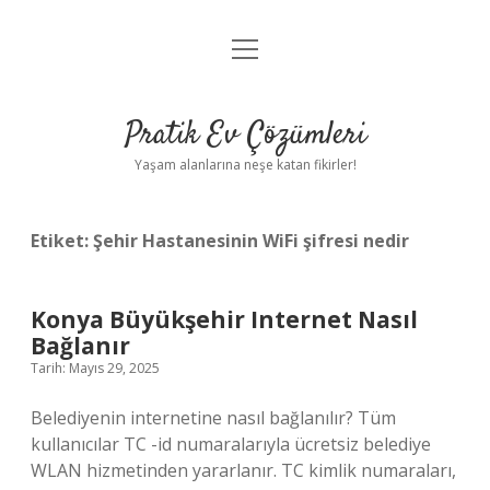
menüyü
Anasayfa
aç
Gizlilik Politikası
Pratik Ev Çözümleri
Yasal Uyarı
Yaşam alanlarına neşe katan fikirler!
Hakkımızda
Etiket:
Şehir Hastanesinin WiFi şifresi nedir
Konya Büyükşehir Internet Nasıl
Bağlanır
Tarih: Mayıs 29, 2025
Belediyenin internetine nasıl bağlanılır? Tüm
kullanıcılar TC -id numaralarıyla ücretsiz belediye
WLAN hizmetinden yararlanır. TC kimlik numaraları,