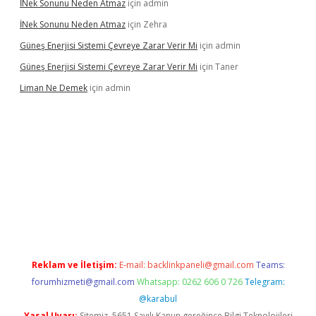
İNek Sonunu Neden Atmaz
için
admin
İNek Sonunu Neden Atmaz
için
Zehra
Güneş Enerjisi Sistemi Çevreye Zarar Verir Mi
için
admin
Güneş Enerjisi Sistemi Çevreye Zarar Verir Mi
için
Taner
Liman Ne Demek
için
admin
iriş
vdcasino bahis sitesi
betexper.xyz
betci giriş
https://betci.
Reklam ve İletişim:
E-mail:
backlinkpaneli@gmail.com
Teams:
forumhizmeti@gmail.com
Whatsapp: 0262 606 0 726
Telegram:
@karabul
Yasal Uyarı:
Sitemiz, 5651 Sayılı Kanun gereğince Bilgi Teknolojileri