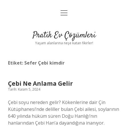
menüyü
Anasayfa
aç
Gizlilik Politikası
Pratik Ev Çözümleri
Yasal Uyarı
Yaşam alanlarına neşe katan fikirler!
Hakkımızda
Etiket:
Sefer Çebi kimdir
Çebi Ne Anlama Gelir
Tarih: Kasım 5, 2024
Çebi soyu nereden gelir? Kökenlerine dair Çin
Kütüphanesi’nde deliller bulan Çebi ailesi, soylarının
640 yılında hüküm süren Doğu Hanlığı’nın
hanlarından Çebi Han’a dayandığına inanıyor.