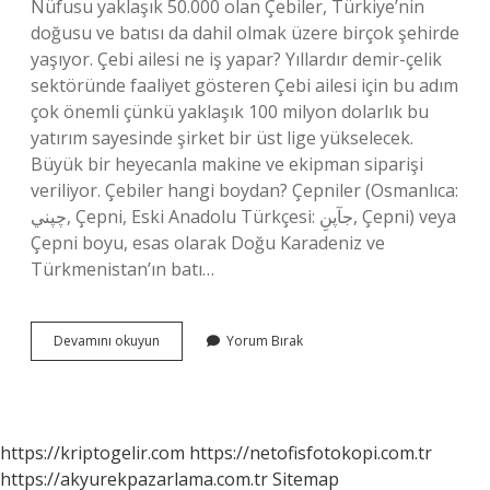
Nüfusu yaklaşık 50.000 olan Çebiler, Türkiye’nin
doğusu ve batısı da dahil olmak üzere birçok şehirde
yaşıyor. Çebi ailesi ne iş yapar? Yıllardır demir-çelik
sektöründe faaliyet gösteren Çebi ailesi için bu adım
çok önemli çünkü yaklaşık 100 milyon dolarlık bu
yatırım sayesinde şirket bir üst lige yükselecek.
Büyük bir heyecanla makine ve ekipman siparişi
veriliyor. Çebiler hangi boydan? Çepniler (Osmanlıca:
چپني, Çepni, Eski Anadolu Türkçesi: جآپنِ, Çepni) veya
Çepni boyu, esas olarak Doğu Karadeniz ve
Türkmenistan’ın batı…
Çebi
Devamını okuyun
Yorum Bırak
Ne
Anlama
Gelir
https://kriptogelir.com
https://netofisfotokopi.com.tr
https://akyurekpazarlama.com.tr
Sitemap