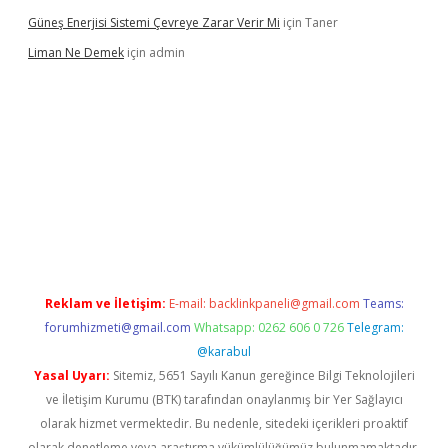
Güneş Enerjisi Sistemi Çevreye Zarar Verir Mi
için
Taner
Liman Ne Demek
için
admin
iriş
vdcasino bahis sitesi
betexper.xyz
betci giriş
https://betci.
Reklam ve İletişim:
E-mail:
backlinkpaneli@gmail.com
Teams:
forumhizmeti@gmail.com
Whatsapp: 0262 606 0 726
Telegram:
@karabul
Yasal Uyarı:
Sitemiz, 5651 Sayılı Kanun gereğince Bilgi Teknolojileri
ve İletişim Kurumu (BTK) tarafından onaylanmış bir Yer Sağlayıcı
olarak hizmet vermektedir. Bu nedenle, sitedeki içerikleri proaktif
olarak denetleme veya araştırma yükümlülüğümüz bulunmamaktadır.