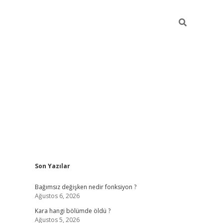
Sidebar
Son Yazılar
ilbet mobil giriş
piabellacasino giriş
vdcas
Bağımsız değişken nedir fonksiyon ?
Ağustos 6, 2026
Kara hangi bölümde öldü ?
Ağustos 5, 2026