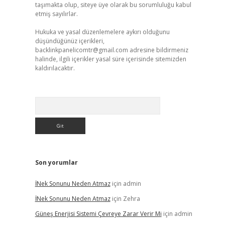
taşımakta olup, siteye üye olarak bu sorumluluğu kabul
etmiş sayılırlar.
Hukuka ve yasal düzenlemelere aykırı olduğunu
düşündüğünüz içerikleri,
backlinkpanelicomtr@gmail.com
adresine bildirmeniz
halinde, ilgili içerikler yasal süre içerisinde sitemizden
kaldırılacaktır.
Arama
Son yorumlar
İNek Sonunu Neden Atmaz
için
admin
İNek Sonunu Neden Atmaz
için
Zehra
Güneş Enerjisi Sistemi Çevreye Zarar Verir Mi
için
admin