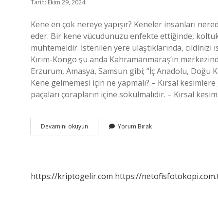
Tarih: Ekim 29, 2024
Kene en çok nereye yapışır? Keneler insanları nerede
eder. Bir kene vücudunuzu enfekte ettiğinde, koltuk 
muhtemeldir. İstenilen yere ulaştıklarında, cildinizi 
Kırım-Kongo şu anda Kahramanmaraş’ın merkezinde, 
Erzurum, Amasya, Samsun gibi; “İç Anadolu, Doğu Ka
Kene gelmemesi için ne yapmalı? – Kırsal kesimlere gi
paçaları çorapların içine sokulmalıdır. – Kırsal kes
Kene
Devamını okuyun
Yorum Bırak
En
Çok
Nerede
Bulunur
https://kriptogelir.com
https://netofisfotokopi.com.