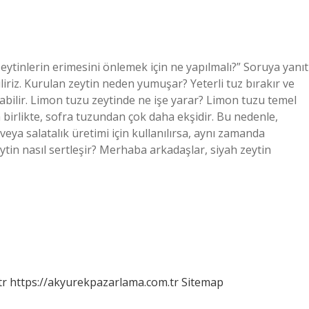
zeytinlerin erimesini önlemek için ne yapılmalı?” Soruya yanıt
liriz. Kurulan zeytin neden yumuşar? Yeterli tuz bırakır ve
labilir. Limon tuzu zeytinde ne işe yarar? Limon tuzu temel
a birlikte, sofra tuzundan çok daha ekşidir. Bu nedenle,
eya salatalık üretimi için kullanılırsa, aynı zamanda
ytin nasıl sertleşir? Merhaba arkadaşlar, siyah zeytin
tr
https://akyurekpazarlama.com.tr
Sitemap