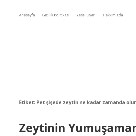
Anasayfa
Gizlilik Politikası
Yasal Uyarı
Hakkımızda
Etiket:
Pet şişede zeytin ne kadar zamanda olur
Zeytinin Yumuşamam