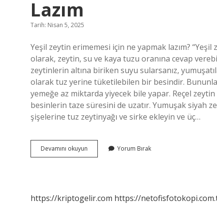
Lazım
Tarih: Nisan 5, 2025
Yeşil zeytin erimemesi için ne yapmak lazım? “Yeşil 
olarak, zeytin, su ve kaya tuzu oranına cevap verebi
zeytinlerin altına biriken suyu sularsanız, yumuşatı
olarak tuz yerine tüketilebilen bir besindir. Bununl
yemeğe az miktarda yiyecek bile yapar. Reçel zeytin v
besinlerin taze süresini de uzatır. Yumuşak siyah ze
şişelerine tuz zeytinyağı ve sirke ekleyin ve üç…
Zeytinin
Devamını okuyun
Yorum Bırak
Yumuşamaması
Için
Ne
Yapmak
Lazım
https://kriptogelir.com
https://netofisfotokopi.com.