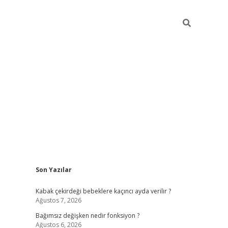
Sidebar
Son Yazılar
ilbet mobil giriş
piabellacasino giriş
vdcas
Kabak çekirdeği bebeklere kaçıncı ayda verilir ?
Ağustos 7, 2026
Bağımsız değişken nedir fonksiyon ?
Ağustos 6, 2026