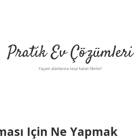
Pratik Ev Çözümleri
Yaşam alanlarına neşe katan fikirler!
ası Için Ne Yapmak