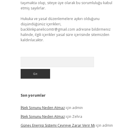
taşımakta olup, siteye üye olarak bu sorumluluğu kabul
etmiş sayılırlar.
Hukuka ve yasal düzenlemelere aykırı olduğunu
düşündüğünüz içerikleri,
backlinkpanelicomtr@gmail.com
adresine bildirmeniz
halinde, ilgili içerikler yasal süre içerisinde sitemizden
kaldırılacaktır.
Arama
Son yorumlar
İNek Sonunu Neden Atmaz
için
admin
İNek Sonunu Neden Atmaz
için
Zehra
Güneş Enerjisi Sistemi Çevreye Zarar Verir Mi
için
admin